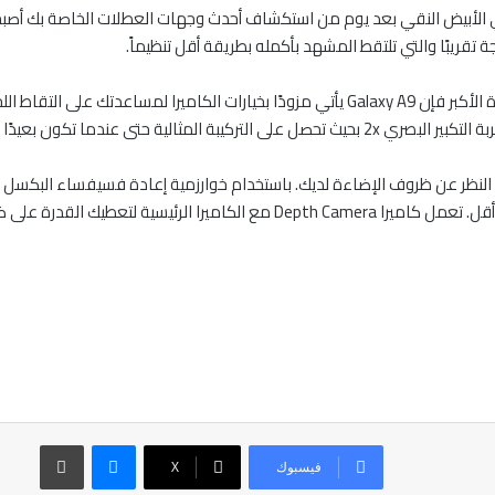
سواء أكنت جاهزًا لما تبحث عنه عن قرب أو تنظر إلى الصورة الأكبر فإن Galaxy A9 يأتي مزودًا ب
 24 ميجابيكسل حادة بغض النظر عن ظروف الإضاءة لديك. باستخدام خوارزمية إعادة فسيفسا
ماسنجر
طباعة
فيسبوك
‫X