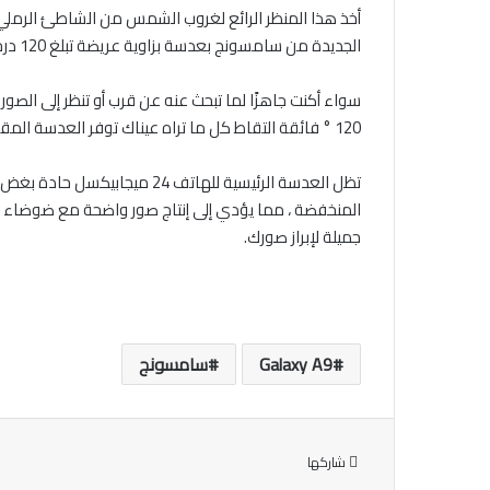
الجديدة من سامسونج بعدسة بزاوية عريضة تبلغ 120 درجة تقريبًا والتي تلتقط المشهد بأكمله بطريقة أقل تنظيماً.
120 ° فائقة التقاط كل ما تراه عيناك توفر العدسة المقربة التكبير البصري 2x بحيث تحصل على التركيبة المثالية حتى عندما تكون بعيدًا عن موضوعك.
تظل العدسة الرئيسية للهاتف
جميلة لإبراز صورك.
Galaxy A9
سامسونج
شاركها