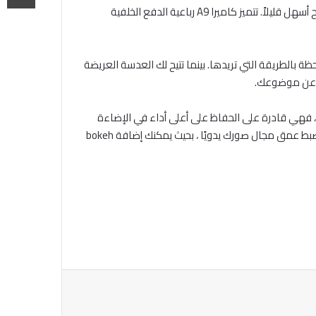
أخذ هذا المنظر الرائع لغروب الشمس من الشاطئ الرملي الأبيض النقي بعد يوم من استكشاف أحدث وجهات العطلات الخاصة بك أصبح أسهل قليلاً. تتميز كاميرا A9 رباعية الدفع الخلفية
خيارات الكاميرا لمساعدتك على التقاط اللحظة بالطريقة التي تريدها. بينما تتيح لك العدسة العريضة
ء البكسل ، فهي قادرة على الحفاظ على أعلى أداء في الإضاءة
المنخفضة ، مما يؤدي إلى إنتاج صور واضحة مع ضوضاء أقل. تعمل كاميرا Depth Camera مع الكاميرا الرئيسية لتعطيك القدرة على ضبط عمق مجال صورك يدويًا ، بحيث يمكنك إضافة bokeh