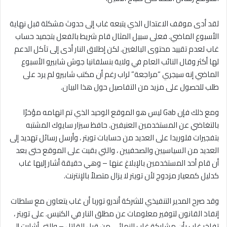
لقد أدى موقف الاعتدال الذي يتبعه غاب إلى حدوث مشكلة قبل نهاية
الأسبوع الماضي. فعلى سبيل المثال قام شريط بالفعل بتجميد حساب
غاب لعدم تقييد محتوى البالغين. لكن إطلاق النار أدى إلى تآكل الدعم
لها أكثر وقال النائب العام في ولاية بنسلفانيا جوش شابيرو الأسبوع
الماضي إنه سيجري “مراجعة” لراب رغم أن مكتب شابيرو لم يرد على
طلب للحصول على مزيد من التفاصيل حول هذا البيان.
ومع ذلك فإن Gab ليس هو الموقع الوحيد الذي تم اتهامه مؤخرًا
بالتغاضي عن المستخدمين العنيفين. حافظ سيزار سايوك المشتبه
بتفجيرات فلوريدا على العديد من حسابات تويتر ، وأرسل رسائل تهديد إلى
العديد من السياسيين والصحفيين ، والتي بقيت على الموقع حتى بعد
أن قام أحد المستخدمين بالإبلاغ عنها – وهي حقيقة أشار إليها غاب
كدليل كمعيار مزدوج لأن تويتر لا يزال متصلاً بالإنترنت.
وقد صرح المدير التنفيذي للشركة أندرو توربا أن غاب يتعاون مع سلطات
إنفاذ القانون لتوفير معلومات عن مطلق النار في الكنيس. على تويتر ،
تفاخر غاب بأن مشاركة غاب النهائي من قبل القاتل – والتي أشارت إلى