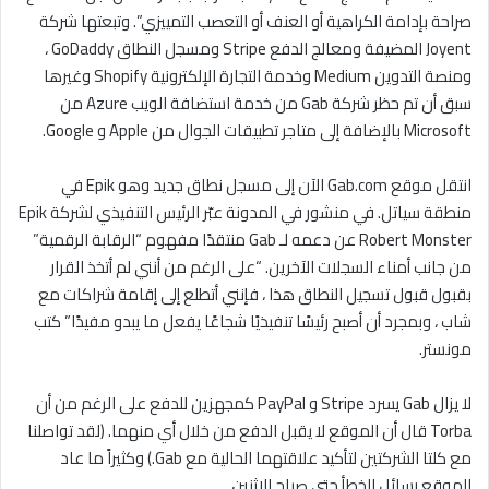
صراحة بإدامة الكراهية أو العنف أو التعصب التمييزي”. وتبعتها شركة
Joyent المضيفة ومعالج الدفع Stripe ومسجل النطاق GoDaddy ،
ومنصة التدوين Medium وخدمة التجارة الإلكترونية Shopify وغيرها
سبق أن تم حظر شركة Gab من خدمة استضافة الويب Azure من
Microsoft بالإضافة إلى متاجر تطبيقات الجوال من Apple و Google.
انتقل موقع Gab.com الآن إلى مسجل نطاق جديد وهو Epik في
منطقة سياتل. في منشور في المدونة عبّر الرئيس التنفيذي لشركة Epik
Robert Monster عن دعمه لـ Gab منتقدًا مفهوم “الرقابة الرقمية”
من جانب أمناء السجلات الآخرين. “على الرغم من أنني لم أتخذ القرار
بقبول قبول تسجيل النطاق هذا ، فإنني أتطلع إلى إقامة شراكات مع
شاب ، وبمجرد أن أصبح رئيسًا تنفيذيًا شجاعًا يفعل ما يبدو مفيدًا” كتب
مونستر.
لا يزال Gab يسرد Stripe و PayPal كمجهزين للدفع على الرغم من أن
Torba قال أن الموقع لا يقبل الدفع من خلال أي منهما. (لقد تواصلنا
مع كلتا الشركتين لتأكيد علاقتهما الحالية مع Gab.) وكثيراً ما عاد
الموقع رسائل الخطأ حتى صباح الاثنين.