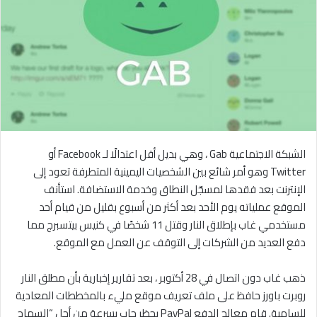
الشبكة الاجتماعية Gab ، وهي بديل أقل اعتدالًا لـ Facebook أو
Twitter وهو أمر شائع بين الشخصيات اليمينية المتطرفة تعود إلى
الإنترنت بعد فقدها لمسجّل النطاق وخدمة الاستضافة. استأنف
الموقع عملياته يوم الأحد بعد أكثر من أسبوع بقليل من قيام أحد
مستخدمي غاب بإطلاق النار وقتل 11 شخصًا في كنيس بيتسبرج مما
دفع العديد من الشركات إلى التوقف عن العمل مع الموقع.
ذهب غاب دون اتصال في 28 أكتوبر ، بعد تقارير إخبارية بأن مطلق النار
روبرت باورز حافظ على ملف تعريف موقع مليء بالمخططات المعادية
للسامية. قام معالج الدفع PayPal بحظر جاب بسرعة من أجل “السماح