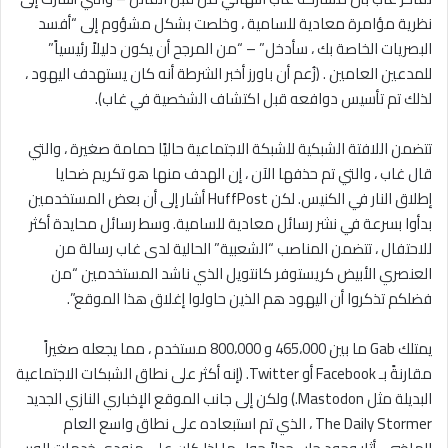
نظرية مؤامرة معادية للسامية ، وخلصت بشكل مشؤوم إلى “أفسد
البصريات الخاصة بك ، سأدخل” – “من المرجح أن يكون دليلاً رئيسياً”
للمدعين العامين . (زُعم أن باورز أخبر الشرطة أنه كان يستهدف اليهود ،
لذلك تم تأسيس دوافعه قبل اكتشاف الشخصية في غاب).
تتضمن اللافتة الشبكية للشبكة الاجتماعية حاليًا حمامة صغيرة ، والتي
قال غاب ، والتي تم حذفها الآن ، إن الهدف منها هو تكريم ضحايا
إطلاق النار في الكنيس. لكن HuffPost أشار إلى أن بعض المستخدمين
بدأوا بسرعة في نشر رسائل معادية للسامية. وسط رسائل محايدة أكثر
للاحتفال ، تتضمن المناصب “الشعبية” الحالية لدى غاب رسالة من
العنصري الأبيض كريستوفر كانتويل الذي ناشد المستخدمين “من
فضلكم تذكروا أن اليهود هم الذين حاولوا إغلاق هذا الموقع”.
يمتلك Gab ما بين 465،000 و 800،000 مستخدم ، مما يجعله صغيراً
مقارنةً بـ Facebook أو Twitter. (إنه أكثر على نطاق الشبكات الاجتماعية
البديلة مثل Mastodon.) ولكن إلى جانب الموقع الإخباري النازي الجديد
The Daily Stormer ، الذي تم استبعاده على نطاق واسع العام