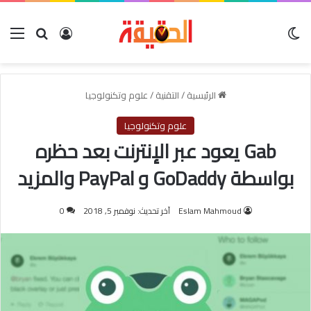
الوضع المظلم
بحث عن
تسجيل الدخو
الق
الرئيسية
/
التقنية
/
علوم وتكنولوجيا
علوم وتكنولوجيا
Gab يعود عبر الإنترنت بعد حظره
بواسطة GoDaddy و PayPal والمزيد
Eslam Mahmoud
آخر تحديث: نوفمبر 5, 2018
0