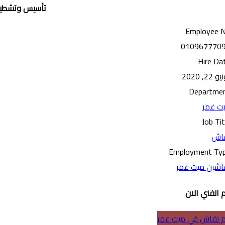
تأسيس وتشطي
Employee 
010967770
Hire Da
 22, 2020
Departme
ت غمر
Job Tit
اش
Employment Ty
اشين ميت غمر
 الفني الان
 نقاش في ميت غمر