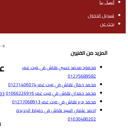
أتصل بنا
تسجيل الدخول
بحث عن
6 سنوات
 -
المزيد من الفنيين
عم
محمود محمد حسين نقاش فى ميت غمر
01275689582
محمد جمال نقاش في ميت غمر 01271406074
محمد حمدان نقاش في ميت غمر 01066226916
93
محمد بدير نقاش في ميت غمر 01277068913
احمد عثمان السيد نقاش فى دمياط الجديدة
01030480202
ن