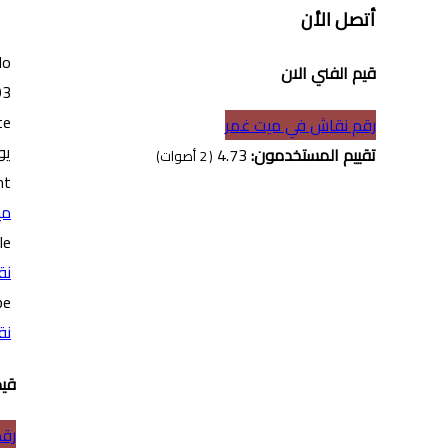
أتصل الأن
No
قيم الفني الان
93
te
رقم نقاش في ميت غمر
يونيو
تقييم المستخدمون:
4.73
(
2
أصوات)
nt
مي
le
نق
pe
نق
قيم
رقم