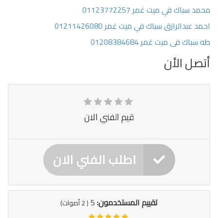
محمد سباك في ميت غمر 01123772257
احمد عبدالرازق سباك في ميت غمر 01211426080
طه سباك فى ميت غمر 01208384684
أتصل الأن
قيم الفني الان
اطلب الفني الان
تقييم المستخدمون:
5
(
2
أصوات)