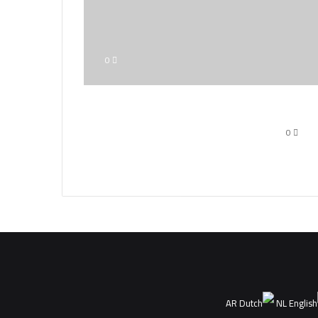
0
0
AR
NL