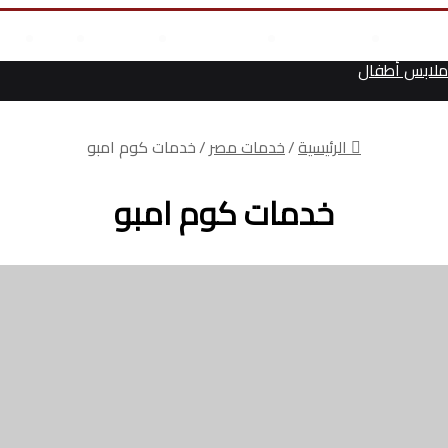
مال
علوم وتكنولوجيا
انجازات السيسى
أخر المقالات
من نحن
أت
لابس أطفال
الرئيسية
/
خدمات مصر
/
خدمات كوم امبو
خدمات كوم امبو