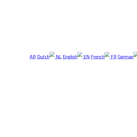
AR
NL
EN
FR