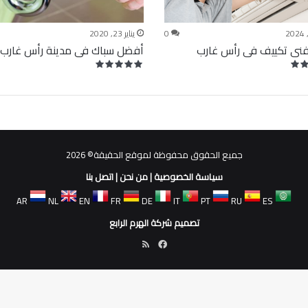
0
يناير 23, 2020
نى تكييف فى رأس غارب
أفضل سباك فى مدينة رأس غارب
جميع الحقوق محفوظة لموقع الحقيقة© 2026
سياسة الخصوصية
|
من نحن
|
اتصل بنا
AR
NL
EN
FR
DE
IT
PT
RU
ES
تصميم شركة الهرم الرابع
فيسبوك
ملخص
الموقع
RSS