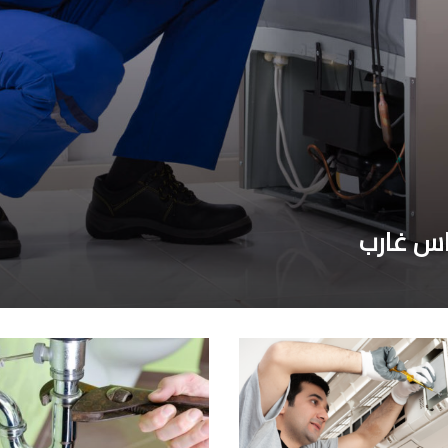
اس غارب