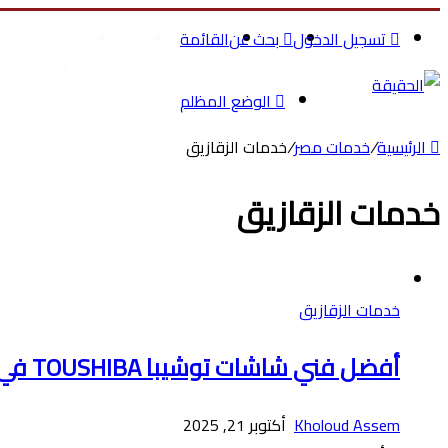
تسجيل الدخول
بحث عن
القائمة
الرئيسية
الصحة والج
تسوق م
الوضع المظلم
الرئيسية
/
خدمات مصر
/
خدمات الزقازيق
خدمات الزقازيق
خدمات الزقازيق
أفضل فني شاشات توشيبا TOUSHIBA في الزقازيق
Kholoud Assem
أكتوبر 21, 2025