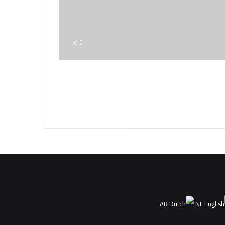
0
AR
NL