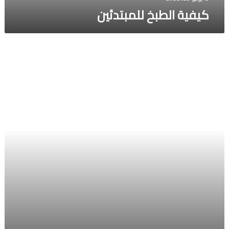
كيفية الطبخ للمبتدئين
افضل
انواع
كبسولات
اوميجا
3