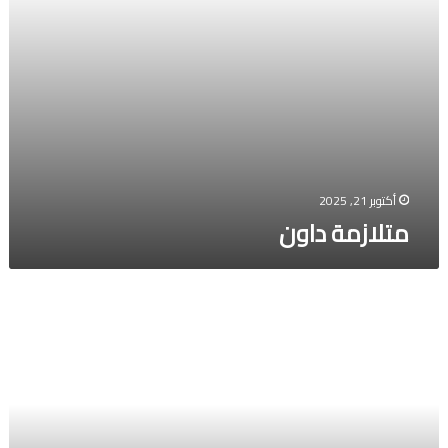
أكتوبر 21, 2025
متلازمة داون
7
فوائد
مدهشة
من
الزيوت
العطرية