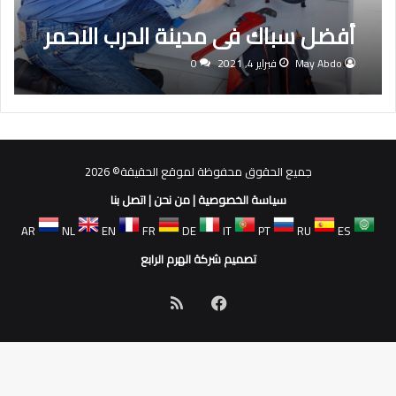
أفضل سباك فى مدينة الدرب الاحمر
May Abdo
فبراير 4, 2021
0
جميع الحقوق محفوظة لموقع الحقيقة© 2026
سياسة الخصوصية
|
من نحن
|
اتصل بنا
AR
NL
EN
FR
DE
IT
PT
RU
ES
تصميم شركة الهرم الرابع
فيسبوك
ملخص
الموقع
RSS