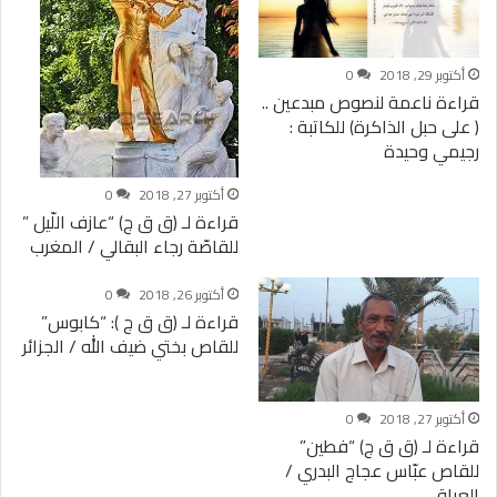
أكتوبر 29, 2018
0
قراءة ناعمة لنصوص مبدعين ..
( على حبل الذاكرة) للكاتبة :
رجيمي وحيدة
أكتوبر 27, 2018
0
قراءة لـ (ق ق ج) “عازف اللّيل ”
للقاصّة رجاء البقالي / المغرب
أكتوبر 26, 2018
0
قراءة لـ (ق ق ج ): “كابوس”
للقاص بختي ضيف الله / الجزائر
أكتوبر 27, 2018
0
قراءة لـ (ق ق ج) “فطين”
للقاص عبّاس عجاج البدري /
العراق