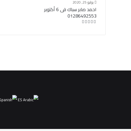
يوليو 25, 2020
احمد صابر سباك فى 6 أكتوبر
01286492553
ES