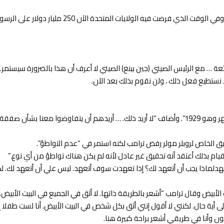
وقال الرئيس إنه “قد يكون ربما” فرض مزيد من التع
ا نستطيع فعل ذلك ، ولن نقوم بذلك بعد الآن.
يق الخاص لروبلر مولر رفض ترامب لكنه استمر في “عدم التواطؤ”.
ام بذلك أعتقد أنه تحقيق غير عادل لأنه لم يكن هناك تواطؤ من أي نوع.”
تعهدلماذا يجب أن أتعهد لك؟ إذا تعهدت سوف أتعهد. ليس علي أن أتعهد لك. لك
 الأبيض وقال ترامب “أشعر بالطريقة ذاتها. لا أثق في الجميع في البيت الأب
ى أية حال. لكنني لا أقول إنني أثق بكل شخص في البيت الأبيض. أنا لست طفل
ن وأنا في طريقي أشعر براحة كبيرة هنا.