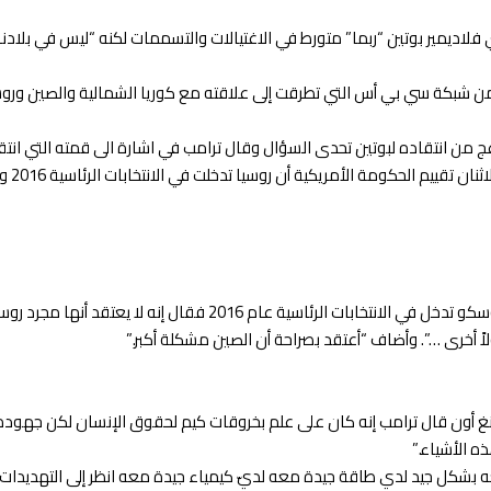
فلاديمير بوتين “ربما” متورط في الاغتيالات والتسممات لكنه “ليس في بلادنا
 من انتقاده لبوتين تحدى السؤال وقال ترامب في اشارة الى قمته التي انت
تأييد
رئاسية عام 2016 فقال إنه لا يعتقد أنها مجرد روسيا.
لاً أخرى …”. وأضاف “أعتقد بصراحة أن الصين مشكلة أكبر.”
غ أون قال ترامب إنه كان على علم بخروقات كيم لحقوق الإنسان لكن جهوده 
ه الأشياء.”
عه بشكل جيد لدي طاقة جيدة معه لديّ كيمياء جيدة معه انظر إلى التهديدات ال