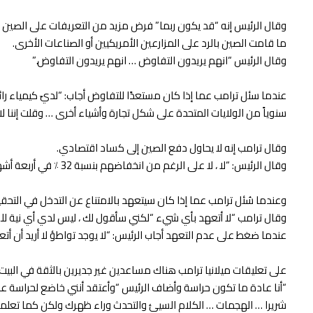
ما قامت الصين بالرد على المزارعين الأمريكيين أو الصناعات الأخرى.
وقال الرئيس “انهم يريدون التفاوض … انهم يريدون التفاوض.”
سنوياً من الولايات المتحدة على شكل تجارة وأشياء أخرى … وقلت إننا ل
وقال ترامب إنه لا يحاول دفع الصين إلى كساد اقتصادي.
وقال الرئيس: “لا ، لا على الرغم من انخفاضهم بنسبة 32 ٪ في أربعة أشهر وهو 1929”. وأضاف “لا أريد ذلك. … أريدهم أن يتفاوضوا معنا بشأن صفقة عادلة. أريدهم أن يفتحوا أسواقهم مثل … أسواقنا مفتوحة.”
وعندما سُئل ترامب عما إذا كان سيتعهد بالامتناع عن التدخل في التحق
وقال ترامب “لا أتعهد بأي شيء “لكني سأقول لك ، ليس لدي أي نية للقي
عندما ضغط على عدم التعهد أجاب الرئيس: “لا يوجد تواطؤ لا أريد أن أ
على تعليقات ميلانيا ترامب هناك مساعدين غير جديرين بالثقة في البيت
“أنا عادة ما تكون حراسة وأضاف الرئيس “وأعتقد أنني خاضع لحراسة عل
شريرا … الهجمات … الكلام السيئ والتحدث وراء ظهرك ولكن كما تعلمو