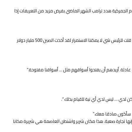
ريفات على الصين وفي الوقت الذي فرضت فيه الولايات المتحدة الآن 250 مليار دولار على الرسوم الجمركية هدد ترامب الشهر الماضي بفرض مزيد من التعريفات إذا
عندما سئل ترامب عما إذا كان مستعدًا للتفاوض أجاب: “لديّ كيمياء رائعة … مع الرئيس الصيني (جين بينغ) الصيني لا أعرف أن هذا بالضرورة سيستمر. قلت للرئيس شي لا يمكننا الاستمرار لقد أخذت الصين 500 مليار دولار
ن لدي … ليس لدي أي نية للقيام بذلك “.
يض. سأكون صادقا معك.”
ا إنها تجارة صعبة. هذا مكان شرير واشنطن العاصمة هي شريرة مكانا