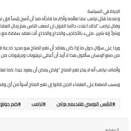
الحياة في السياسة
وعندما سُئل ترامب عما تعلّمه وأكثر ما فاجأه منذ أن أصبح رئيساً فإن
وقال ترامب “لذلك اعتدت دائما القول ان اصعب الناس هم رجال العقارا
وشراً. إنه شرير ، مليء بالأكاذيب والخداع والخداع. أنت تعقد صفقة م
وردا على سؤال حول ما إذا كان يعتقد أن تغير المناخ هو مجرد خدعة قال ت
من صنع الإنسان سأقول هذا لا أريد أن أعطي تريليونات وتريليونات من الد
وأضاف ترامب أنه لا ينكر تغير المناخ “ولكن يمكن أن يعود جيدا. كما تع
وبسبب الضغط على العلماء الذين قالوا إن تغير المناخ أسوأ من أي وقت
الرئيس الروسي فلاديمير بوتين
ترامب
كيم جونغ
شاركها