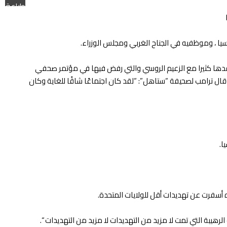
طباعة
قدها كثيرا مع الزعيم الروسي والتي رفض فيها في مؤتمر صحفي
ه “اعتقد انني شديد اللهجة معه شخصيا لقد اجتمعنا معه وهما الاثنان تقييم الحكومة الأمريكية أن روسيا تدخلت في الانتخابات الرئاسية 2016 وقال ترامب لصحيفة “ستاهل”: “لقد كان اجتماعًا شاقًا للغاية وكان
أسفرت عن تهديدات أقل للولايات المتحدة.
رهيبة التي تمت لا مزيد من التهديدات لا مزيد من التهديدات “.