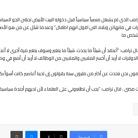
 ترامب الذي لم يشغل منصباً سياسياً قبل دخوله البيت الأبيض تحسّن الجو الس
ت في مانهاتن وبلاه. الان اقول انهم اطفال” وعندما سُئل عن من هو الأصعب
ع شخص ما
رامب: “أعتقد أن شيئاً ما يحدث. شيئاً ما يتغير وسوف يتغير مرة أخرى لا أعتق
ولارات لا أريد أن أخسر الملايين والملايين من الوظائف لا أريد أن أضع في وض
لمون نحن نتحدث عن أكثر من مليون سنة يقولون إن لدينا أعاصير كانت أسوأ بكثي
 مضى ، قال ترامب: “يجب أن تطلعوني على العلماء لأن لديهم أجندة سياسية ك
فيسبوك
‫X