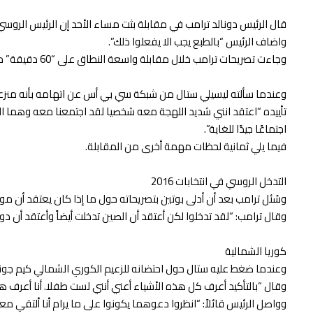
قال الرئيس دونالد ترامب في مقابلة بثت مساء الأحد إن الرئيس الروسي 
واضاف الرئيس “بالطبع يجب الا يفعلوا ذلك”.
وجاءت تصريحات ترامب خلال مقابلة واسعة النطاق على “60 دقيقة” من شبكة سي بي أس التي تطرقت إلى علاقته مع كوريا الشمالية والصين وروسيا ، وموظفيه في الجناح الغربي ومجلس الوزراء.
وعندما سألته ليسيلي ستال من شبكة سي بي أس عن اتهامه بأنه منزعج
اجتماعًا جيدًا للغاية”.
فيما يلي ثمانية لحظات مهمة أخرى من المقابلة.
التدخل الروسي في انتخابات 2016
وسُئل ترامب بعد أن أدلى بوتين بتصريحاته حول ما إذا كان يعتقد أن موسكو تدخل في الانتخابات ال
وقال ترامب: “لقد تدخلوا لكن أعتقد أن الصين تدخلت أيضاً وأعتقد أن دو
كوريا الشمالية
وعندما ضغط عليه ستال حول احتضانه للزعيم الكوري الشمالي كيم جون
وقال “بالتأكيد أعرف كل هذه الأشياء أعني أنني لست طفلا. أنا أعرف هذ
وواصل الرئيس قائلاً: “انظروا دعوهما يكونوا على ما يرام أنا ألتقي م