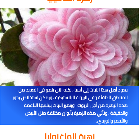
يعود أصل هذا النبات إلى آسيا ، لكنه الآن ينمو في العديد من
المناطق الدافئة وفي البيوت البلاستيكية ، ويمكن استخلاص بذور
هذه الزهرة من أجل الزيوت ، ويتميز النبات ببتلاتها
الناعمة
والدقيقة ، وتأتي هذه الزهرة بألوان مختلفة مثل الأبيض
والأحمر والوردي.
زهرة الماغنوليا