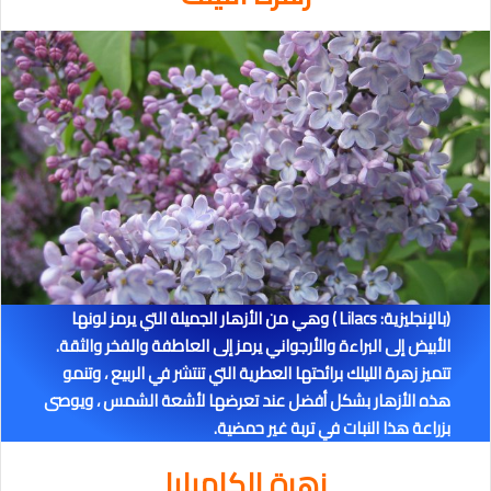
(بالإنجليزية: Lilacs
) وهي من الأزهار الجميلة التي يرمز لونها
الأبيض إلى البراءة والأرجواني يرمز إلى العاطفة والفخر والثقة.
تتميز زهرة الليلك برائحتها العطرية التي تنتشر في الربيع ، وتنمو
هذه الأزهار بشكل أفضل عند تعرضها لأشعة الشمس ، ويوصى
بزراعة هذا النبات في تربة غير حمضية.
زهرة الكاميليا