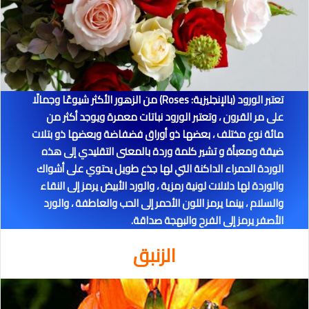
تعتبر الورود (بالإنجليزية: Roses) من الزهور الأكثر شيوعًا وجمالًا
على مر القرون ، وتعتبر الورود نباتات معمرة ويوجد أكثر من
مائة نوع مختلف ، بعضها ذو أوراق فضفاضة وبعضها ذو بتلات
ضيقة ومعبأة و تشير كلمة وردة بالمعنى التقليدي إلى هذه
الوردة الحمراء الداكنة التي لها جذع طويل يحتوي على أشواك
والوردة لها دلالات لونية رمزية ، والورد الأبيض يرمز إلى النقاء
والسلام ، بينما يرمز اللون الأحمر إلى الحب والعاطفة ، والورد
الأصفر يرمز إلى الفرح والبهجة صداقة.
الزنبق