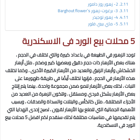
2- زهور روز دامور
3- برغوت-زهور Barghout flower’s
4- زهور توجيذر
5- ماي بيبي فلور
5 محلات بيع الورد فى الاسكندرية
توجد الزهور في الطبيعة في باعداد كبيرة والتي تختلف في الحجم ،
هناك بعض الأزهار ذات حجم دقيق وبعضها كبير وضخم ، مثل أزهار
الخشخاش وأزهار الزنبق والعديد من الأزهار الكبيرة الأخرى ، وكما تختلف
هذه الأزهار في الحجم ، فإنها تختلف أيضًا في طريقة ظهورها على
النبات ، لذلك بعض الأزهار تنمو ضمن مجموعة واحدة ، بينما يتم إنتاج
بعض الأزهار بشكل فردي ومستقل ، وتتكون الزهرة من العديد من
الأجزاء المختلفة ، مثل كالكأس والبتلات والسداة والمدقات ، وبسبب
الأهمية الجمالية التي تتمتع بها الأزهار لقرون ، تصبح إحدى الهدايا التي
يتم تقديمها في مناسبات مختلفة لذلك سنقدم لكم افضل 5 محلات بيع
الورد فى الاسكندرية.