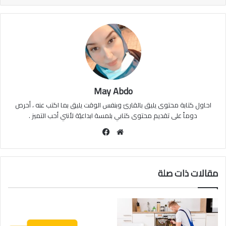
May Abdo
احاول كتابة محتوى يليق بالقارئ وبنفس الوقت يليق بما اكتب عنه ، أحرص
دوماً على تقديم محتوى كتابي بلمسة ابداعيّة لأنني أحب التميز .
موقع
فيسبوك
الويب
مقالات ذات صلة