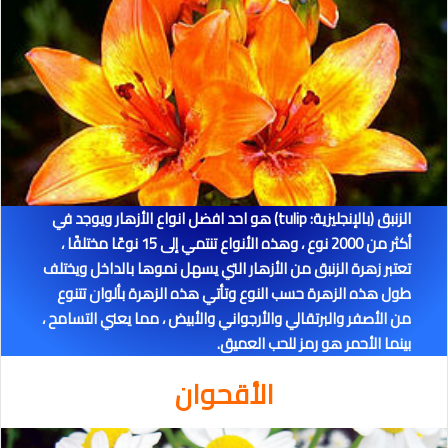
الزنبق (بالإنجليزية: tulip) هو احد افضل انواع الأزهار ويوجد في
أكثر من 2000 نوع ، وهذه الأنواع تنتمي إلى 15 نوعًا مختلفًا ،
تعتبر زهرة الزنبق من الأزهار التي يسهل نموها بالداخل ويختلف
طول هذه الزهرة حسب النوع وتأتي هذه الزهرة بألوان تتنوع
من الأصفر والبرتقالي والأرجواني والأبيض ، مما يعني التسامح ،
بينما الأحمر هو رمز للحب العميق.
الأقحوان