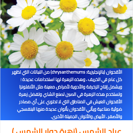
الأقحوان (بالإنجليزية: chrysanthemums) من النباتات التي تظهر
كل عام في الخريف ، وهذه الزهرة لها استخدامات عديدة ؛
ويشمل إنتاج الزخرفة والأدوية لأمراض معينة مثل الأنفلونزا
وتستخدم هذه الزهرة في الصين لصنع الشاي وتفضل زهرة
الأقحوان العيش في المناطق التي لا تحتوي على أي مصادر
ضوئية صناعية ويأتي الأقحوان بألوان عديدة منها البنفسجي
والأصفر ، الأبيض والألوان الجميلة الأخرى.
عباد الشمس
(زهرة دوار الشمس )