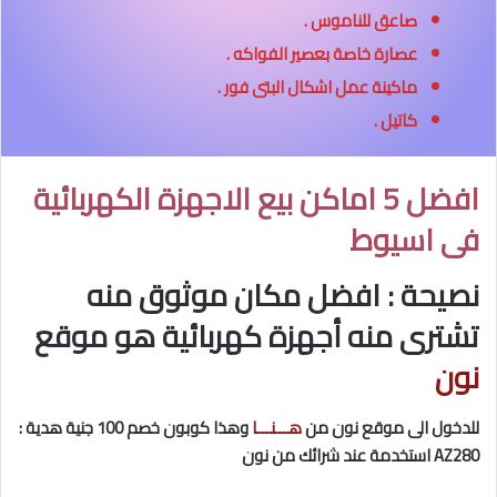
صاعق للناموس .
عصارة خاصة بعصير الفواكه .
ماكينة عمل اشكال البتى فور .
كاتيل .
افضل
5 اماكن بيع الاجهزة الكهربائية
فى اسيوط
نصيحة : افضل مكان موثوق منه
تشترى منه أجهزة كهربائية هو موقع
نون
للدخول الى موقع نون من
هـــنـــا
وهذا كوبون خصم 100 جنية هدية :
AZ280 استخدمة عند شرائك من نون