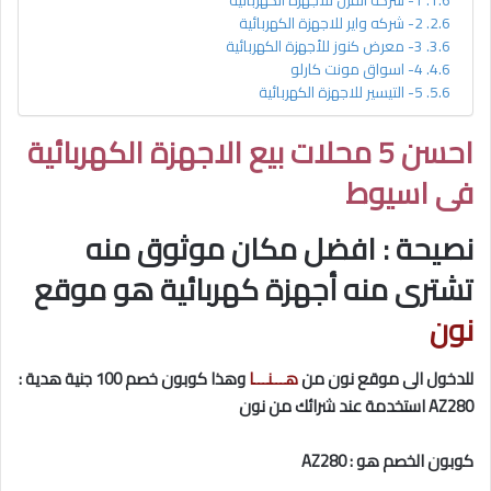
1- شركة القرن للأجهزة الكهربائية
2- شركه واير للاجهزة الكهربائية
3- معرض كنوز للأجهزة الكهربائية
4- اسواق مونت كارلو
5- التيسير للاجهزة الكهربائية
احسن 5 محلات بيع الاجهزة الكهربائية
فى اسيوط
نصيحة : افضل مكان موثوق منه
تشترى منه أجهزة كهربائية هو موقع
نون
للدخول الى موقع نون من
هـــنـــا
وهذا كوبون خصم 100 جنية هدية :
AZ280 استخدمة عند شرائك من نون
كوبون الخصم هو : AZ280