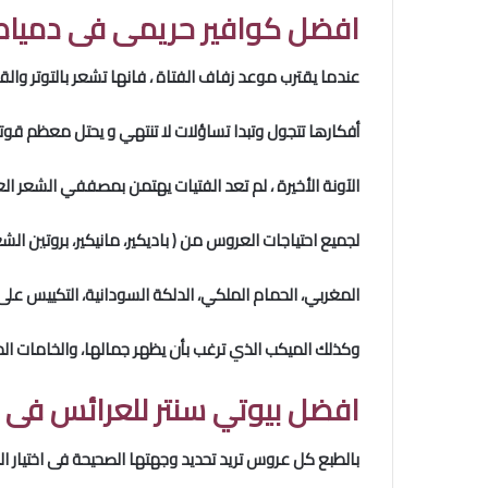
افضل كوافير حريمى فى دمياط
عندما يقترب موعد زفاف الفتاة ، فانها تشعر بالتوتر وا
أفكارها تتجول وتبدا تساؤلات لا تنتهي و يحتل معظم قوت
الآونة الأخيرة ، لم تعد الفتيات يهتمن بمصففي الشعر ا
لجميع احتياجات العروس من ( باديكير، مانيكير، بروتين الشع
المغربي، الحمام الملكي، الدلكة السودانية، التكييس على ا
وكذلك الميكب الذي ترغب بأن يظهر جمالها، والخامات 
افضل بيوتي سنتر للعرائس فى 
بالطبع كل عروس تريد تحديد وجهتها الصحيحة فى اختيار البيوت