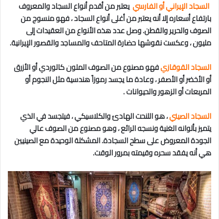
السجاد الإيراني أو
الفارسي
يعتبر من أقدم أنواع السجاد والمعروف
بارتفاع أسعاره إلا أنه يعتبر من أغلى أنواع السجاد ، فهو منسوج من
الصوف والحرير والقطن. وصل عدد هذه الأنواع من العقيدات إلى
مليون ، وعكست
نقوشها حضارة المتاحف والمساجد والقصور الإيرانية.
السجاد القوقازي
فهو مصنوع من الصوف الملون كالوردي أو الأزرق
أو الأخضر أو ​​الأصفر ، وعادة ما يجسد رموزاً هندسية مثل النجوم أو
المربعات أو الزهور والحيوانات .
السجاد الصيني
،
هو اللنحت الهادئ والكلاسيكي ، فيتجسد في
الذي
يتميز بألوانه الغنية ونسجه الرائع ، وهو مصنوع من الصوف عالي
الجودة المعروض على سطح السجادة. المشكلة الوحيدة مع الصينيين
هي أنه يفقد سحره وقيمته بمرور الوقت.