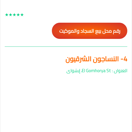
★
★
★
★
★
رقم محل بيع السجاد والموكيت
4- النساجون الشرقيون
العنوان : El Gomhorya St، إبشواى