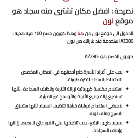
نصيحة : افضل مكان تشترى منه سجاد هو
موقع
نون
للدخول الى موقع نون من
هنا
وهذا كوبون خصم 100 جنية هدية :
AZ280 استخدمة عند شرائك من نون
كوبون الخصم هو : AZ280
يجب على أفراد الأسرة خلع أحذيتهم في المكان المخصص
للاحتفاظ بالسجاد لفترة طويلة.
استخدم مكنسة كهربائية لإزالة الأتربة وتنظيف السجادة ، لأنها
تستطيع إزالة جميع الأتربة والأوساخ غير المرئية.
لا ينبغي استخدام فرشاة خشنة لتنظيف السجاد لأنها ستمزق
النسيج وتتلف لونه.
بمجرد ظهور البقع ، يجب تنظيفها على الفور حتى لا يصعب إزالتها
وإتلاف السجادة.