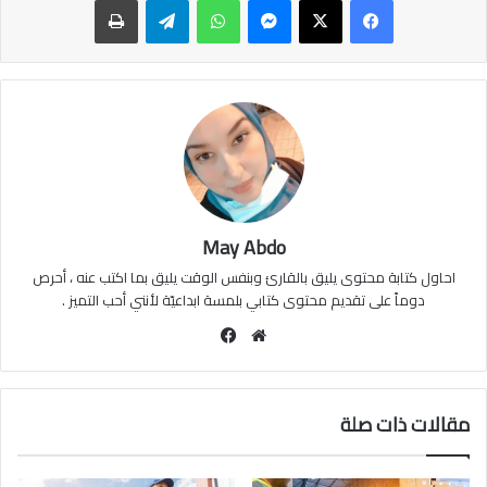
May Abdo
احاول كتابة محتوى يليق بالقارئ وبنفس الوقت يليق بما اكتب عنه ، أحرص
دوماً على تقديم محتوى كتابي بلمسة ابداعيّة لأنني أحب التميز .
موقع
فيسبوك
الويب
مقالات ذات صلة