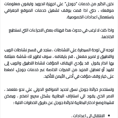
ت
خزن الكثير من خدمات “جوجل” علي اجهزة اندرويد وايفون معلومات
موقعك ، حتي اذا قمت بوقف تشغيل خدمات الموقع الجغرافي
باستعمال اعدادات الخصوصية.
واذا كنت لا ترغب في حدوث هذا فهناك بعض الاجراءات التي تستطيع
اتخاذها.
توجه الي لوحة السيطرة علي النشاطات ، ستجد في قسم نشاطات الويب
والتطبيق زر تمرير مفعل ، قم بايقافه ، سوف تظهر لك شاشة منبثقة
بها انذار يقول
قد يؤدي الإيقاف المؤقت لنشاط التطبيق والويب إلى
تقييد أو تعطيل المزيد من الميزات
الخاصة
عبر خدمات جوجل، اضغط
على خيار
وقف
مؤقت في
أدنى
الأيمن
للتأكيد
.
وتستخدم خرائط جوجل نسق تحديد المواقع الدولي علي نحو متعمد ،
الامر الذي يقود الي استنزاف البطارية بشكل سريع اضخم ، ويمكن
تنشيط وضع ادخار البطارية لخرائط جوجل عن طريق الخطوات الاتية :
الانتقال الي اعدادات .