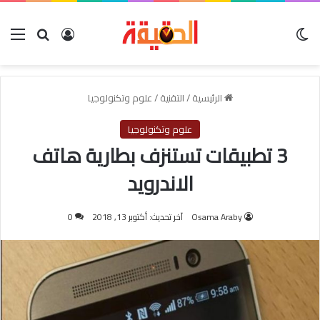
الوضع المظلم
بحث عن
تسجيل الدخو
الق
الرئيسية
/
التقنية
/
علوم وتكنولوجيا
علوم وتكنولوجيا
3 تطبيقات تستنزف بطارية هاتف
الاندرويد
Osama Araby
آخر تحديث: أكتوبر 13, 2018
0