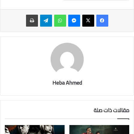
ماسنجر
واتساب
تيلقرام
طباعة
Heba Ahmed
مقالات ذات صلة