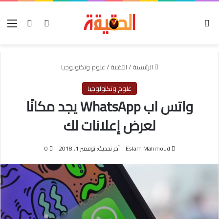
الوضع المظلم
بحث عن
تسجيل الدخو
الق
الرئيسية
/
التقنية
/
علوم وتكنولوجيا
علوم وتكنولوجيا
واتس اب WhatsApp يجد مكانًا
لعرض إعلانات لك
Eslam Mahmoud
آخر تحديث: نوفمبر 1, 2018
0