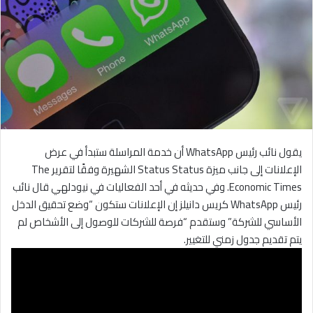
يقول نائب رئيس WhatsApp أن خدمة المراسلة ستبدأ في عرض
الإعلانات إلى جانب ميزة Status Status الشهيرة وفقًا لتقرير The
Economic Times. وفي حديثه في أحد الفعاليات في نيودلهي قال نائب
رئيس WhatsApp كريس دانيلز إن الإعلانات ستكون “وضع تحقيق الدخل
الأساسي للشركة” وستقدم “فرصة للشركات للوصول إلى الأشخاص لم
يتم تقديم جدول زمني للتغيير.