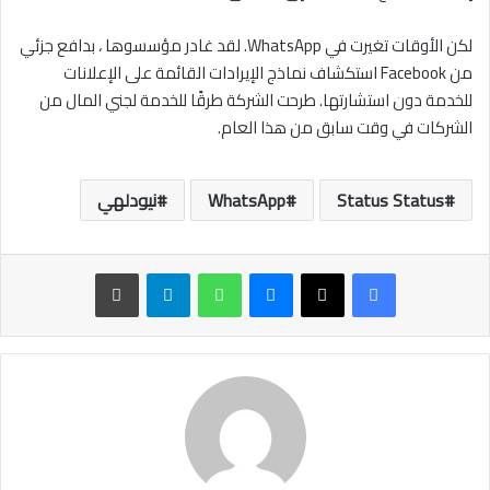
لكن الأوقات تغيرت في WhatsApp. لقد غادر مؤسسوها ، بدافع جزئي
من Facebook استكشاف نماذج الإيرادات القائمة على الإعلانات
للخدمة دون استشارتها. طرحت الشركة طرقًا للخدمة لجني المال من
الشركات في وقت سابق من هذا العام.
Status Status
WhatsApp
نيودلهي
ماسنجر
واتساب
تيلقرام
طباعة