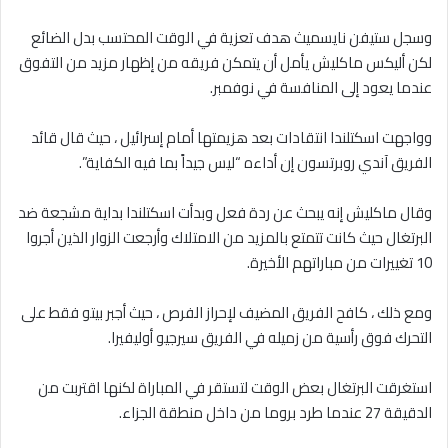
وسجل ستيفن نايسميث هدف تعزية في الوقت المحتسب بدل الضائع
لكن أليكس ماكليش يأمل أن يتمكن فريقه من إظهار مزيد من التفوق
عندما يعود إلى المنافسة في نوفمبر.
وواجهت اسكتلندا انتقادات بعد هزيمتها أمام إسرائيل ، حيث قال قائد
الفريق آندي روبرتسون إن أداءه “ليس جيداً بما فيه الكفاية”.
وقال ماكليش إنه يبحث عن ردة فعل وبدأت اسكتلندا بداية مشجعة ضد
البرتغال حيث كانت تتمتع بالمزيد من الامتلاك وأرجعت الزوار الذين أجروا
10 تغييرات من مباراتهم الأخيرة.
ومع ذلك ، كافح الفريق المضيف لإحراز الفرص ، حيث أجبر بيتو فقط على
التحرك فوق رأسية من زميله في الفريق سيرجيو أوليفيرا.
استغرقت البرتغال بعض الوقت لتستقر في المباراة لكنها اقتربت من
الدقيقة 27 عندما طرد بروما من داخل منطقة الجزاء.