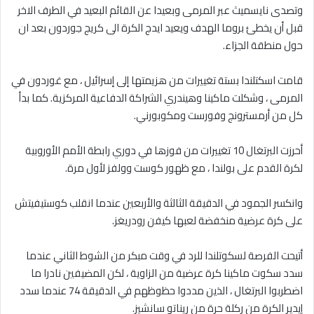
وتصدى نايسميث عبر المرمى وبعيدا عن القائم البعيد في الطرف الاخر
قبل أن يخطئ بروما الهدف ويعيد ايدج الكرة الى كريج جوردون بعد ان
حول منطقة الجزاء.
قامت اسكتلندا بستة تغييرات من هزيمتها إلى إسرائيل ، مع غوردون في
المرمى ، وشكلت ماكينا وهيندري الشراكة الدفاعية المركزية. كما بدأ
كل من أرمسترونج وفورست ومكوبورني.
أحرزت البرتغال 10 تغييرات من فوزها في دوري رابطة الأمم الأوروبية
لكرة القدم على بولندا ، مع ظهور كوست وولفز لأول مرة.
وانكسر الجمود في الدقيقة الثالثة والأربعين عندما انقلب كوستيفيتش
على كرة عرضية منخفضة لعبها كيفن رودريغز.
أتيحت الفرصة لسكوتلندا للرد في وقت مبكر من الشوط الثاني عندما
سدد سكوت ماكينا كرة عرضية من الزاوية ، لكن المضيفين نادرا ما
اضطربوا البرتغال ، الذين مددوا حظوظهم في الدقيقة 74 عندما سدد
إيدير الكرة من ركلة حرة من ريناتو سانشيز.