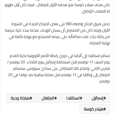
كان هدف هيلدر كوستا هو هدفه الأول للبرتغال ، فيما كان أول ظهور
له للمنتخب الوطني.
حصل فريق الجناح RB Leipzig على بعض المراكز الجيدة في الشوط
الأول وربما كان من المفترض أن يسجل الهدف عندما سدد كرة عرضية
من ركلة جزاء. تمت مكافأته على عرضه المشجع مع نهاية رائعة في
نهاية المباراة.
تسافر اسكتلندا إلى ألبانيا في دوري رابطة الأمم الأوروبية لكرة القدم
يوم السبت 17 نوفمبر قبل استضافة إسرائيل يوم الثلاثاء ، 20 نوفمبر /
تشرين الثاني. وتقام كلتا المباراتان على سكاي سبورتس. ستسافر
البرتغال إلى إيطاليا في 17 نوفمبر قبل مباراة بيطرية ضد بولندا في 20
نوفمبر.
إسرائيل
اسكتلندا
البرتغال
مباراة ودية
هيلدر كوستا