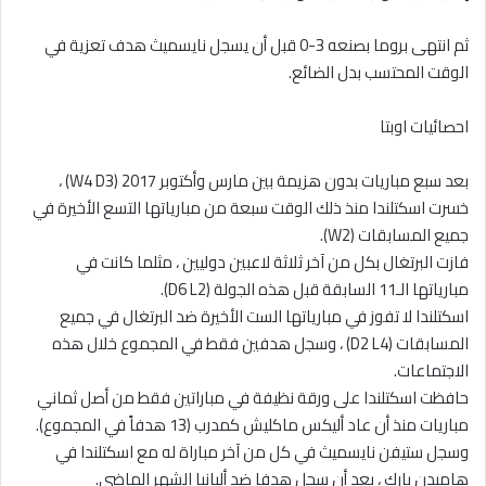
ثم انتهى بروما بصنعه 3-0 قبل أن يسجل نايسميث هدف تعزية في
الوقت المحتسب بدل الضائع.
احصائيات اوبتا
بعد سبع مباريات بدون هزيمة بين مارس وأكتوبر 2017 (W4 D3) ،
خسرت اسكتلندا منذ ذلك الوقت سبعة من مبارياتها التسع الأخيرة في
جميع المسابقات (W2).
فازت البرتغال بكل من آخر ثلاثة لاعبين دوليين ، مثلما كانت في
مبارياتها الـ11 السابقة قبل هذه الجولة (D6 L2).
اسكتلندا لا تفوز في مبارياتها الست الأخيرة ضد البرتغال في جميع
المسابقات (D2 L4) ، وسجل هدفين فقط في المجموع خلال هذه
الاجتماعات.
حافظت اسكتلندا على ورقة نظيفة في مباراتين فقط من أصل ثماني
مباريات منذ أن عاد أليكس ماكليش كمدرب (13 هدفاً في المجموع).
وسجل ستيفن نايسميث في كل من آخر مباراة له مع اسكتلندا في
هامبدن بارك ، بعد أن سجل هدفا ضد ألبانيا الشهر الماضي.