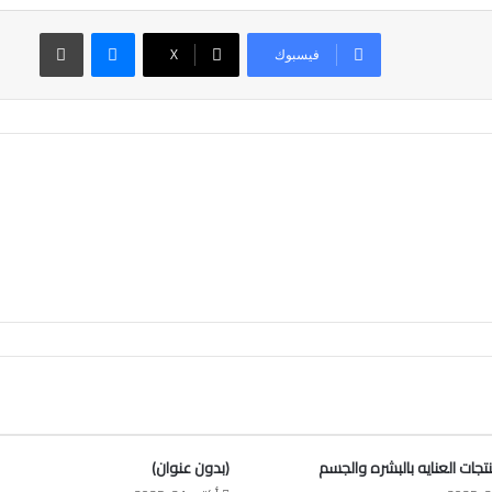
ماسنجر
طباعة
فيسبوك
‫X
جات العنايه بالبشره والجسم
(بدون عنوان)