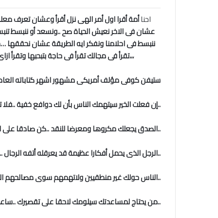
احنا
أمة أقرا اول أمر الهى نزل أقرأ وعشان تعرف مع
عشان فى الاخر نعيش الحياة صح ..ونسعد أو ننبسط تن
ننبسط فى احلامنا ونفكر ايه الطريقة عشان نحققها 
،،،تقرأ فى مجالك تقرأ فى حاجة بتبحبها وتقرأ
ستيفن كوفى مؤلف أمريكى مشهور اشهر كتاباته العادات
..إن فعلت الخير سيتهمك الناس بأن لك دوافع خفية ..فلا 
..الصدق يجعلك مكروها ومعرضا للنقد ..كن صادقا على اى
..الرجل الذى يحمل أفكارا عظيمة قد يعرقله أتفه الرجال 
..الناس حولك غير منطقيين ولاتهمهم سوى مصالحهم الخا
..من يحتاج لمساعدتك سيلومك لاحقا على تقصيرك ..ساعد 