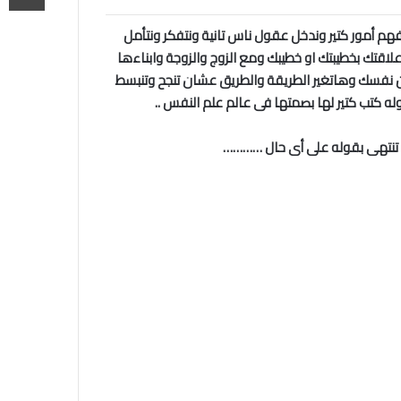
م أمور كتير وندخل عقول ناس تانية ونتفكر ونتأمل
قتك بخطيبتك او خطيبك ومع الزوج والزوجة وابناءها
 نفسك وهاتغير الطريقة والطريق عشان تنجح وتنبسط
ه كتب كتير لها بصمتها فى عالم علم النفس ..
ة تنتهى بقوله على أى حال …………