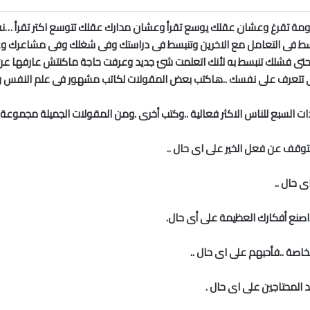
لومة تقرغ وعشان عقلك يوسع تقرأ وعشان مدارك عقلك تتوسع اكتر تقرأ …نفه
بسط فى التعامل مع الاخرين وتنبسط فى دراستك وفى شغلك وفى مشاعرك وعلا
…حتى فشلك تنبسط به لأنك اتعلمت شئ جديد وعرفت حاجة ماكنتش عارفها عن
 ازاى تتعرف على نفسك ..هاكتب بعض المقولات لكاتب مشهور فى علم النفس ول
 السبع للناس الاكثر فعالية ..وكتب أخرى .ومن المقولات الجميلة مجموع
تتوقف عن فعل الخير على اى حال ..
 حال ..
..اصنع أفكارك العظيمة على أى حال.
صة ..فأحبهم على اى حال ..
المحتاجين على اى حال .