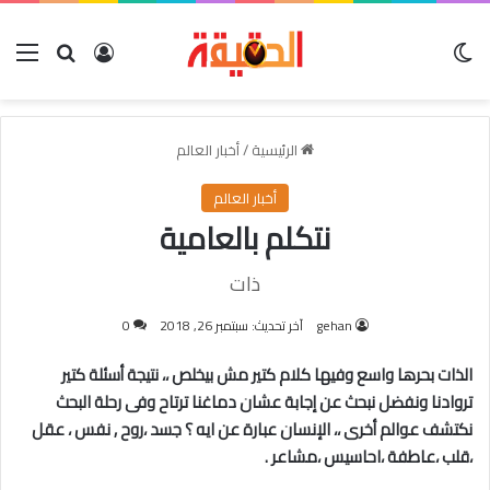
الوضع المظلم
بحث عن
تسجيل الدخو
الق
الرئيسية
/
أخبار العالم
أخبار العالم
نتكلم بالعامية
ذات
gehan
آخر تحديث: سبتمبر 26, 2018
0
الذات بحرها واسع وفيها كلام كتير مش بيخلص ،، نتيجة أسئلة كتير
تروادنا ونفضل نبحث عن إجابة عشان دماغنا ترتاح وفى رحلة البحث
نكتشف عوالم أخرى ،، الإنسان عبارة عن ايه ؟ جسد ،روح , نفس ، عقل
،قلب ،عاطفة ،احاسيس ،مشاعر .