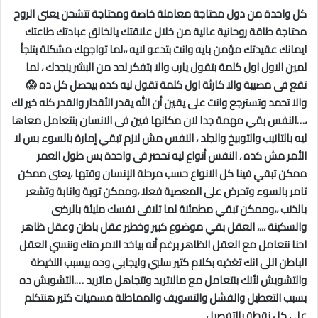
كل واحدة من دول محتاجة معاملة خاصة ومحتاجة تتشحن يعنى الروح
محتاجة طاقة روحانية عالية من خلال علاقتك يالخالق عبادتك طاعتك
ايمانك عقيدتك مؤمن بايه وانت بتدعو لايه ،،لما تواجهك مشكلة بتلجأ
لمين الاول اول كلمة بتقول يارب والا بتفكر لحد من البشر ينجدك ، لما
تقع فى مصيبة والا كارثة اول كلمة تقول ليه كده بيحصل كل ده 😱
والا تحمد وتسترجع وانت على يقين أن الله يقدر الأقدار والقدر كله خير لك
،…النفس بقي مهمة جدا لان مكانها فين فى الانسان بنتعامل معاها
ليه بالتانيب والتوبيخ والجلد ، النفس مش لازم تبقي إمارة بالسوء بس لا
الأمر مش كده ، النفس أنواع ليه تحصر فى واحدة بس طول العمر
ممكن تبقي فينا كل الانواع حسب مرحلة الإنسان وقتها ،يعنى ممكن
تامر بالسوء وتحرض على المعصية فعلا ،وممكن توبة وانابة وتشعر
بالذنب ،،وممكن تبقي مطمئنة لما تلاقى نفسك مليئة بالرضى
والسكينة ،،،، العقل بقي موضوع كبير وخطير عقل باطن وعقل ظاهر
احنا نتعامل مع العقل الظاهر برغم أنه بياخد الامر منك وننسي العقل
الباطن اللى انك تغذيه بكلام كتير سلبي وايجابي وده بيسبب اللخيطة
والتشويش لأنك بنتعامل مع مالاتريد وتتجاهل ماتريد ….التشويش ده
بسبب التعطيل والفشل والتسويف والمماطلة مسميات كتير هنتكلم
على كل نقطة بالتفصيل