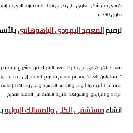
بطول 730 م.
ترميم
المعهد اليهودى الياهوهانبى
بالأسك
معبد الياهو هانبي في يناير ٢٠٢٠ بعد ال
“المقاولون العرب”.وقد تم تقسيم مشروع الترميم إلى عدة محاور ت
المقاعد الأثرية والأبواب والتجاليد الخشبية ونقل وحدات الإضاء
الرخام والمزايكو، والشواهد الأثرية الباقية من المعبد القديم
انشاء
مستشفى الكلى والمسالك البوليه
بج