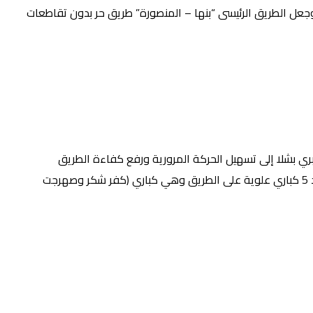
عل الطريق الرئيسى “بنها – المنصورة” طريق حر بدون تقاطعات
لكوبري ٥٤٠ م للاتجاهين وعرض ١٨ م. كما يهدف مشروع إنشاء كوبري بشلا إلى تسهيل الحركة المرورية ورفع كفاءة الطريق
وزيادة الطاقة الاستيعابية، كما بلغت التكلفة ٢٠٠ مليون جنيه.لتشهد الحركة المرورية في محافظة الدقهلية نقلة حضارية كبيرة بتنفيذ عدد 5 كباري علوية على الطريق وهي كباري (كفر شكر وصهرجت