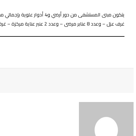
غرف عزل – وعدد 8 عنابر مرضى – وعدد 2 عنبر عناية مركزة – غرفة أشعة – صيدلية – قاعة محاضرات – غرفة غازات – وحدة فلترة المياه – غرفة إدارية.