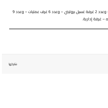
يتكون مبنى المستشفى من دور أرضي و4 أدوار علوية بإجمالي مسطح 1500 م2، كما يحتوي المبنى على 4 مداخل وعدد 6 غرف غسيل – وعدد 2 غرفة غسيل بروتيني – وعدد 6 غرف عمليات – وعدد 9
شاركها