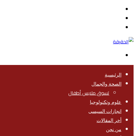
القائمة
بحث
عن
تسجيل
الدخول
الوضع
المظلم
الرئيسية
الصحة والجمال
تسوق ملابس أطفال
علوم وتكنولوجيا
انجازات السيسى
أخر المقالات
من نحن