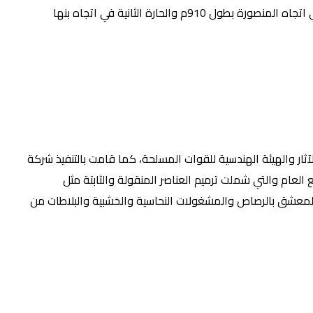
كوبري كفر شكر العلوي على طريق بنها- المنصورة، الذي تم إنشاءه وتنفيذه في اتجاه المنصورة، ويتكون من حارتين مروريتين الأولى في اتجاه المنصورة بطول 910م والحارة الثانية في اتجاه بنها
 السياحة والآثار والهيئة الهندسية للقوات المسلحة، كما قامت بالتنفيذ شركة
العام والتي شملت ترميم العناصر المنقولة والثابتة مثل
اج المعشق بالرصاص والمشغولات النحاسية والخشبية والبلاطات من