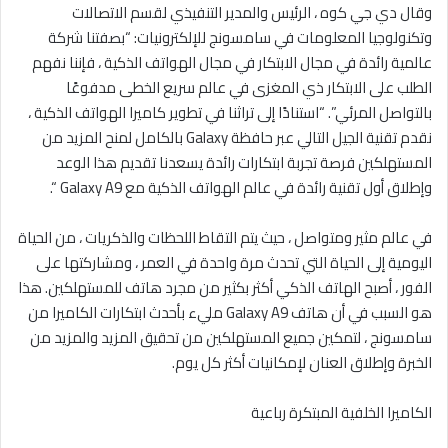
وقال دي جي كوه ، الرئيس والمدير التنفيذي لقسم الاتصالات
وتكنولوجيا المعلومات في سامسونج للإلكترونيات: “بصفتنا شركة
عالمية رائدة في مجال الابتكار في مجال الهواتف الذكية ، فإننا نفهم
الطلب على الابتكار ذي المغزى في عالم سريع الخطى مدفوعًا
بالتواصل المرئي”. “استنادًا إلى تراثنا في تطوير كاميرا الهواتف الذكية ،
نقدم تقنية الجيل التالي عبر حافظة Galaxy بالكامل لمنح المزيد من
المستهلكين فرصة تجربة ابتكارات رائدة يسعدنا تقديم هذا الوعد
وإطلاق أول تقنية رائدة في عالم الهواتف الذكية مع Galaxy A9 “.
في عالم مثير ومتواصل ، حيث يتم التقاط اللحظات والذكريات ، من الحياة
اليومية إلى الحياة التي تحدث مرة واحدة في العمر ، ومشاركتها على
الفور ، أصبح الهاتف الذكي أكثر بكثير من مجرد هاتف للمستهلكين. هذا
هو السبب في أن هاتف Galaxy A9 مليء بأحدث ابتكارات الكاميرا من
سامسونج ، لتمكين جميع المستهلكين من تحقيق المزيد والمزيد من
الخبرة وإطلاق العنان لإمكانيات أكثر كل يوم.
الكاميرا الخلفية المبتكرة رباعية