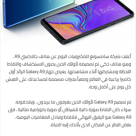
أعلنت شركة سامسونغ للالكترونيات اليوم عن هاتف جالاكسي A9 ،
وهو هاتف ذكي تم تصميمه لأولئك الذين يحبون الاستكشاف والتقاط
اللحظة ومشاركتها أثناء مشاهدتها. يعرض جهاز Galaxy A9 الرائد أول
كاميرا رباعية في العالم ومعبأ بميزات مصممة لمساعدتك على العيش
كل يوم على أكمل وجه.
تم تصميم Galaxy A9 لأولئك الذين يعرفون ما يريدون ، ويلاحقونه.
سواء كان التقاط صورة ذاتية للشيطان أو صورة بانورامية مثالية ، فإن
Galaxy A9 هو الرفيق النهائي لالتقاط وتبادل المغامرات اليومية ،
بغض النظر عن المكان الذي يأخذك إليه الحياة.