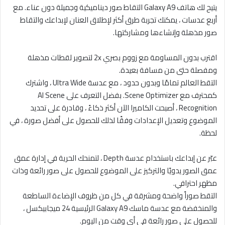
يتيح لك هاتف Galaxy A9 التقاط صور ديناميكية وجميلة دون عناء. مع
أربع عدسات ، يمكنك تجربة طرق أكثر لإطلاق العنان لإبداعك والتقاط
صور مذهلة وإنشاءها ومشاركتها.
اقترب بدون المساومة مع زووم بصري 2x لتصوير لقطات مذهلة
ومفصلة حتى من مسافة بعيدة.
التقط العالم تمامًا وبدون حدود ، مع عدسة Ultra Wide ، واشترك
كمحترف مع Scene Optimizer. بفضل التعرف على AI Scene
Recognition ، أصبحت الكاميرا الآن أكثر ذكاءً ، وقادرة على تحديد
الموضوع وتعديل الإعدادات وفقًا لذلك للحصول على أفضل صورة ، في
لحظة.
عبّر عن إبداعك باستخدام عدسة Depth ، لتمنحك الحرية في إدارة عمق
عمق الصور يدويًا والتركيز على الموضوع للحصول على صور رائعة وذات
مظهر احترافي.
التقط صوراً واضحة ومشرقة في كل من ظروف الإضاءة الساطعة
والمنخفضة مع عدسة ماسك Galaxy A9 الرئيسية 24 ميجابيكسل ،
للحصول على صور رائعة في أي وقت من اليوم.