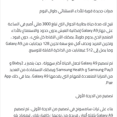
ميزات جديدة قوية للأداء الاستثنائي طوال اليوم
تتيح لك مدة حياة بطارية الجوال التي تبلغ 3800 مللي أمبير في الساعة
على جهاز Galaxy A9 إمكانية العيش بدون حدود والاستمتاع بالأداء
المتميز الذي يدوم طويلاً. يمكنك الآن التقاط كل شيء ، دون قيود ،
وتخزين المزيد وحذف أقل مع سعة تخزين 128 جيجابايت من Galaxy A9
وما يصل إلى 512 غيغابايت من الذاكرة القابلة للتوسيع.
تم تصميم Galaxy A9 لجعل الحياة أكثر سهولة ، حيث يتميز بـ Bixby2 و
Samsung Pay3 و Samsung Health ويمكنك الاستفادة من العديد
من المزايا المتعددة للمهام التي يقدمها Galaxy A9 ، بما في ذلك App
Pair.
تصميم من الدرجة الأولى
بناء على تراث سامسونج في تصميم من الدرجة الأولى ، تم تصميم
Galaxy A9 بثلاثة ألوان فريدة من نوعها ؛ كافيار بلاك ، ليموناد بلو