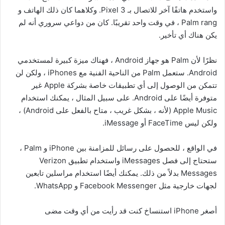
واستخدم هاتفًا آخر للاتصال بـ Pixel 3. وكلاهما كان ذلك الهاتف و
Palm rang ، في وقت واحد تقريبًا. كان من دواعي سروري أنه لم
يكن هناك أي تأخير.
نظرًا لأن Palm هو جهاز Android ، فهناك ميزة كبيرة لمستخدمي
Android. ستعمل Palm من الناحية الفنية مع iPhones ، ولكن لن
تتمكن من الوصول إلى أي تطبيقات خاصة بشركة Apple غير
متوفرة أيضًا على Android. على سبيل المثال ، يمكنك استخدام
Apple Music (لأنه ، بشكل غريب ، متاح بالفعل على Android) ،
ولكن ليس FaceTime أو iMessage.
في الواقع ، للحصول على رسائل للمزامنة بين iPhone و Palm ،
ستحتاج إلى فصل iMessages واستخدام تطبيق Verizon
Messages بدلاً من ذلك. يمكنك أيضًا استخدام مراسلين تابعين
لجهات خارجية مثل Facebook Messenger و WhatsApp.
أصغر iPhone استنساخ كنت قد رأيت من أي وقت مضى