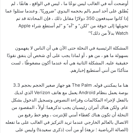
أوضحت أنه في الغالب ليس نوعًا ما ، ليس في الواقع ، هاتفًا ، لم
يُطلق على أحد اسم بالم بحجمه اليدوي “ضروريًا”. وعندما سئلوا عما
إذا كانوا سيدفعون 350 دولارًا مقابل ذلك ، فإن المحادثة قد تم
تحويلها إلى جوقة من “لكن” و “آه” و “لم أستطع شراء Apple
Watch بدلاً من ذلك؟”
المشكلة الرئيسية في النخلة حتى الآن هي أن الناس لا يفهمون
بسهولة ما هو ، من هو ، أو لماذا يجب على أي شخص أن ينفق نقودًا
حقيقية عليه. المشكلة الثانية هي أنه عندما أكون مضغوطًا ، لست
متأكدًا من أنني أستطيع إخبارهم.
هنا ما يمكنني قوله. The Palm هو جهاز صغير الحجم بحجم 3.3
بوصة يعمل بنظام Android يعمل مع هاتف Verizon الذي لديك
بالفعل لإجراء المكالمات وقراءة النصوص وتسجيل الدخول بشكل
عام. ولكن هناك أمران رئيسيان يجب تذكرهما: أولاً ، المقصود من
النخلة أن تكون هناك كغطاء أمني للإنترنت ، وهو خط رفيع من
الاتصال بالعالم الخارجي عندما تريد التركيز في الغالب على ما تفعله
(الصالة الرياضية ؛ نزهة) أو من أنت (ذكرى سعيدة!) وليس على