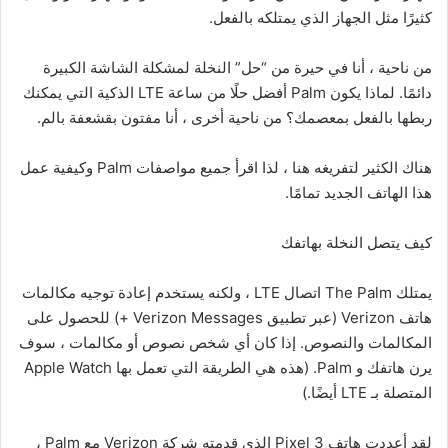
كثيرًا مثل الجهاز الذي يمتلكه بالفعل.
من ناحية ، أنا في حيرة من “حل” النخلة لمشكلة الشاشة الكبيرة
دائمًا. لماذا يكون Palm أفضل حلًا من ساعة LTE الذكية التي يمكنك
ربطها بالفعل بمعصمك؟ من ناحية أخرى ، أنا مفتون بقشعفة بالم.
هناك الكثير لتفريغه هنا ، لذا اقرأ جميع مواصفات Palm وكيفية عمل
هذا الهاتف الجديد تمامًا.
كيف يتصل النخلة بهاتفك
يمتلك The Palm اتصال LTE ، ولكنه يستخدم إعادة توجيه مكالمات
هاتف Verizon (عبر تطبيق Verizon Messages +) للحصول على
المكالمات والنصوص. إذا كان أي شخص نصوص أو مكالمات ، سوف
يرن هاتفك و Palm. (هذه هي الطريقة التي تعمل بها Apple Watch
المتصلة بـ LTE أيضًا.)
لقد أعددت هاتف Pixel 3 الذي قدمته شركة Verizon مع Palm ،