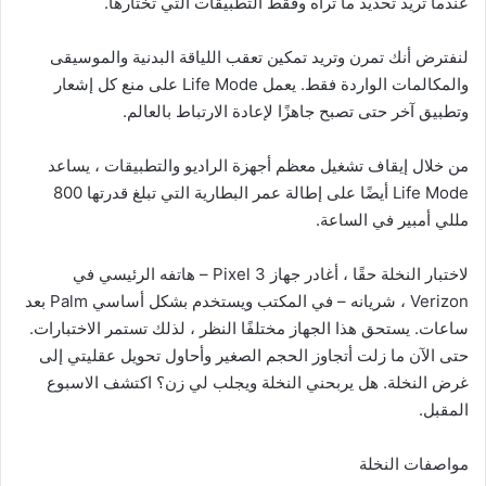
عندما تريد تحديد ما تراه وفقط التطبيقات التي تختارها.
لنفترض أنك تمرن وتريد تمكين تعقب اللياقة البدنية والموسيقى
والمكالمات الواردة فقط. يعمل Life Mode على منع كل إشعار
وتطبيق آخر حتى تصبح جاهزًا لإعادة الارتباط بالعالم.
من خلال إيقاف تشغيل معظم أجهزة الراديو والتطبيقات ، يساعد
Life Mode أيضًا على إطالة عمر البطارية التي تبلغ قدرتها 800
مللي أمبير في الساعة.
لاختبار النخلة حقًا ، أغادر جهاز Pixel 3 – هاتفه الرئيسي في
Verizon ، شريانه – في المكتب ويستخدم بشكل أساسي Palm بعد
ساعات. يستحق هذا الجهاز مختلفًا النظر ، لذلك تستمر الاختبارات.
حتى الآن ما زلت أتجاوز الحجم الصغير وأحاول تحويل عقليتي إلى
غرض النخلة. هل يربحني النخلة ويجلب لي زن؟ اكتشف الاسبوع
المقبل.
مواصفات النخلة