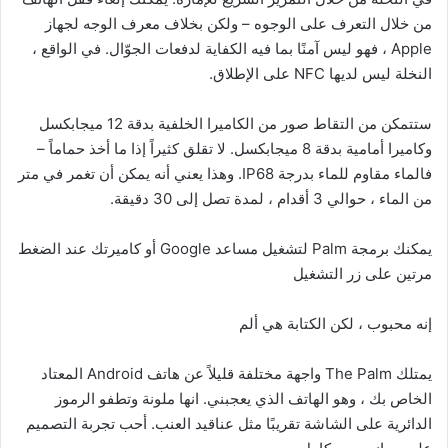
من خلال التعرف على الوجوه – ولكن بخلاف معرف الوجه لجهاز
Apple ، فهو ليس آمنًا بما فيه الكفاية لدفعات الجوّال. في الواقع ،
النخلة ليس لديها NFC على الإطلاق.
ستتمكن من التقاط صور من الكاميرا الخلفية بدقة 12 ميجابكسل
وكاميرا أمامية بدقة 8 ميجابكسل. لا تقلق كثيراً إذا ما أخذ حماماً –
فالماء مقاوم للماء بدرجة IP68. وهذا يعني أنه يمكن أن تغمر في متر
من الماء ، حوالي 3 أقدام ، لمدة تصل إلى 30 دقيقة.
يمكنك برمجة Palm لتشغيل مساعد Google أو كاميرتك عند الضغط
مرتين على زر التشغيل
إنه محبوب ، لكن الكتابة هي ألم
يمتلك The Palm واجهة مختلفة قليلاً عن هاتف Android المعتاد
الخاص بك ، وهو الهاتف الذي يعجبني. انها ملونة وتطفو الرموز
الدائرية على الشاشة تقريبًا مثل عناقيد العنب. أحب تجربة التصميم