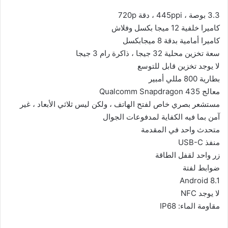
3.3 بوصة ، 445ppi ، دقة 720p
كاميرا خلفية 12 ميجا بكسل وفلاش
كاميرا أمامية بدقة 8 ميجابكسل
سعة تخزين محلية 32 جيجا ، ذاكرة رام 3 جيجا
لا يوجد تخزين قابل للتوسع
بطارية 800 مللي أمبير
معالج Qualcomm Snapdragon 435
مستشعر بصري خاص لفتح الهاتف ، ولكن ليس ثلاثي الأبعاد ، غير
آمن بما فيه الكفاية لمدفوعات الجوال
متحدث واحد في المقدمة
منفذ USB-C
زر واحد لقفل الطاقة
ضوابط لفتة
Android 8.1
لا يوجد NFC
مقاومة الماء: IP68