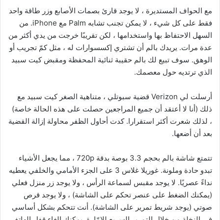
مع الحواف المستديرة ، لا يوجد قارئ بصمات الأصابع وزر طاقة واحد
فقط على كل شيء ، لا يمكن تجنب تشابه Palm مع iPhone. من
السهل الاحتفاظ بها واستخدامها ، لكن تقريبًا خرجت من يدي أكثر من
عدة مرات. يريدك بالم أن تشتري إكسسوارات له ، مثل كمّ تجريب أو
الوهق. سوف تبيع لك بالم حقيبة ثنائية المحفظة ومقبض كيت سبيد
الذي ترتديه حول معصمك.
أرسلت لي Verizon قضية سبوتلي ، متناهية الصغر كيت سبيد مع
ذلك (أنا لا أعتقد أن جميع المراجعين حصلت على هذه الحالة خاصة)
، لذلك شعرت أكثر استقرارا. كدت أحاول الظفر محاولة إزالة القضية
بعد أن أضعها.
تتمتع شاشة بالم بحجم 3.3 بوصة بدقة 720p ، مما يجعل الأشياء
تبدو حادة وملونة. غوريلا غلاس 3 على الجزء الأمامي والخلفي يعطيه
نداءً عصريًا. لا يوجد مقبس لسماعة الرأس ، ولا يوجد زر منزل فعلي
(يمكنك الضغط على عنصر تحكم على الشاشة) ، ولا يوجد قرص
صوتي (يوجد شريط تمرير على الشاشة). أنت تتحكم بشكل أساسي
في النخلة من خلال التمرير السريع للإمّارة. يمكنك إلغاء قفل الهاتف