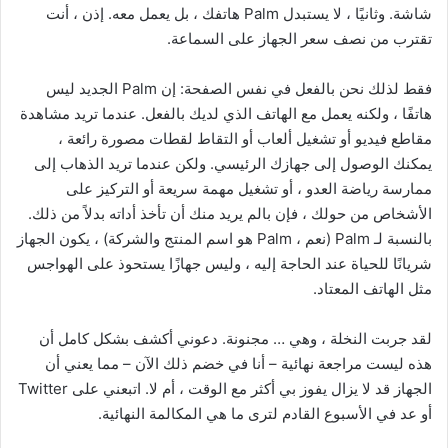
شاشة. وثانيًا ، لا يستبدل Palm هاتفك ، بل يعمل معه. إذن ، أنت
تقترب من نصف سعر الجهاز على السماعة.
فقط لذلك نحن بالفعل في نفس الصفحة: إن Palm الجديد ليس
هاتفًا ، ولكنه يعمل مع الهاتف الذي لديك بالفعل. عندما تريد مشاهدة
مقاطع فيديو أو تشغيل ألعاب أو التقاط لقطات مصورة رائعة ،
يمكنك الوصول إلى جهازك الرئيسي. ولكن عندما تريد الذهاب إلى
ممارسة رياضة العدو ، أو تشغيل مهمة سريعة أو التركيز على
الأشخاص من حولك ، فإن بالم يريد منك أن تأخذ أداته بدلاً من ذلك.
بالنسبة لـ Palm (نعم ، Palm هو اسم المنتج والشركة) ، يكون الجهاز
شريانًا للحياة عند الحاجة إليه ، وليس جهازًا يستحوذ على الهواجس
مثل الهاتف المعتاد.
لقد جربت النخلة ، وهي … مجنونة. دعوني أكشف بشكل كامل أن
هذه ليست مراجعة نهائية – أنا في خضم ذلك الآن – مما يعني أن
الجهاز قد لا يزال يفوز بي أكثر مع الوقت ، أم لا. اتبعني على Twitter
أو عد في الأسبوع القادم لترى ما هي المكالمة النهائية.