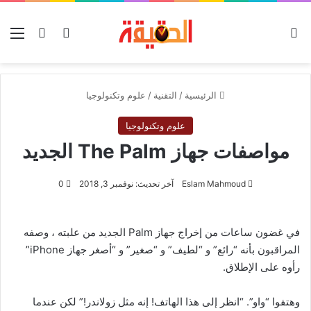
الوضع المظلم
بحث عن
تسجيل الدخو
الق
الرئيسية
/
التقنية
/
علوم وتكنولوجيا
علوم وتكنولوجيا
مواصفات جهاز The Palm الجديد
Eslam Mahmoud
آخر تحديث: نوفمبر 3, 2018
0
في غضون ساعات من إخراج جهاز Palm الجديد من علبته ، وصفه
المراقبون بأنه “رائع” و “لطيف” و “صغير” و “أصغر جهاز iPhone”
رأوه على الإطلاق.
وهتفوا “واو”. “انظر إلى هذا الهاتف! إنه مثل زولاندر!” لكن عندما