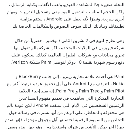
النخلة صغيرة جدًا لمشاهدة الفيديو ولعب الألعاب وكتابة الرسائل ،
ولكن الحجم المناسب لتشغيل الموسيقى وتسجيل التدريبات ومهام
أخرى سريعة. ونظرًا لأنه يعمل على Android ، ستتم مزامنة
تطبيقاتك وبياناتك. لذلك سوف النصوص والمكالمات الخاصة بك
وهي تطرح للبيع في 2 تشرين الثاني / نوفمبر ، حصرياً من خلال
شركة فيريزون في الولايات المتحدة ، لكن شركة بالم تقول إنها
تجري محادثات مع شركات الطيران العالمية كذلك. سيكون عليك
دفع رسوم شهرية بقيمة 10 دولار لتوصيل Palm بشبكة Verizon.
Palm هي أحدث علامة تجارية ريترو ، إلى جانب BlackBerry و
Nokia ، لتتوقف مع Android على أمل تحقيق عودة. ترتبط أكثر مع
Palm Pilot و Palm Treo و Palm Pre. إنه يعيد إحياء العلامة
التجارية المبتكرة التي ساهمت في تعميم مفهوم المساعدين
الرقميين الشخصيين في الأيام التي سبقت iPhone. لكن عودة بالم
هي محفوفة بالمخاطر. على الرغم من أنها تشترك في رسالة حول
التخلص من السموم الرقمية احتضنتها آبل وجوجل مؤخرًا ، فإنها تقدم
جهازًا آخر يمكن للأشخاص شرائه واستخدامه – وهو جهاز يبدو ويعمل