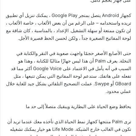
على جهاز بحجم كامل.
كجهاز Android يتصل بمتجر Google Play ، يمكنك تنزيل أي تطبيق
تريده واستخدامه – على الرغم من أن بعض الألعاب ، خاصة الألعاب ،
لن تكون ممتعة أو سهلة التشغيل. الإعداد ، بالمناسبة ، كان شاقة مع
لوحة المفاتيح الصغيرة جداً ، ولكن لحسن الحظ قصيرة الأجل.
حتى الأصابع الأصغر حجمًا واجهت صعوبة في النقر والكتابة في
النخلة. يعرف Palm أن هذا ليس جهازًا مثاليًا للكتابة ، وهذا هو
السبب في أنه يأمل في الاعتماد على Google Voice أكثر مما قد
تفعله على هاتفك. ستدعم لوحة المفاتيح التي يمكن تتبعها ، مثل
GBoard أو Swype. عملت التصحيح التلقائي بشكل جيد للغاية خلال
عملي محدود.
يحافظ وضع الحياة على البطارية ويبقيك متصلاً إلى حد ما
ترى Palm منتجها كجهاز نمط الحياة الذي تأخذه معك عندما تريد أن
تكون في الغالب خارج الشبكة. Life Mode هو خيار يمكنك تشغيله