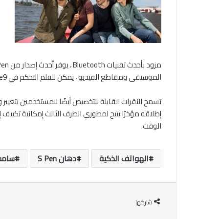
الموسيقى ومقاطع الفيديو ، يمكن للقلم التحكم في Galaxy Note9 داخل دائرة نصف قطرها 10 أمتار 1.
الوقت.
الهواتف الذكية
دهان S Pen
سامس
شاركها