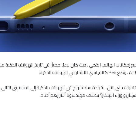
 Galaxy Note9 S Pen المزود بأحدث التقنيات حتى الآن ، بقيادة سامسونج في الهواتف الذكية إلى ا