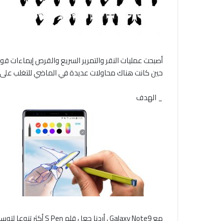
أصبحت عمليات النقر والتمرير السريع والقرص إيماءات 
حين كانت هناك محاولات عديدة في الماضي للتغلب على هذه القيود مع العصي selfie ، حوامل ثلاثية ، وغيرها من ا
_ الهدف
مع Galaxy Note9 ، 