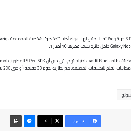
ونج
ماسنجر
طباعة
فيسبوك
‫X