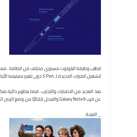
لتشغيل الميزات الجديدة لـ S Pen دون تغيير تصميمه الأيقوني. هذا يعني أن علينا التوصل إلى حل مخصص.
عن قرب Galaxy Note9 والتبديل تلقائيًا من وضع الرنين الكهرومغناطيسي إلى وضع Bluetooth عندما يكون القلم بعيدًا عن الهاتف الذكي.
_ النتيجة