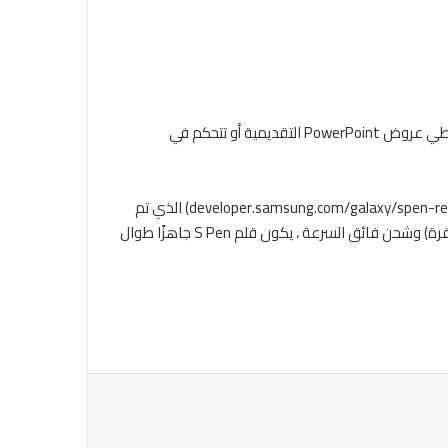
مزود بأحدث تقنيات Bluetooth ، يوفر أحدث إصدار من S Pen حرية ووظائف لا مثيل لها. سواء أكنت تتخذ صورًا شخصية للمجموعة ، وتعطي عروض PowerPoint التقديمية أو تتحكم في
تسمح النقرات القابلة للتخصيص أيضًا للمستخدمين بتغيير وظائف Bluetooth لتناسب احتياجاتهم ، في حين أن S Pen SDK المطور (developer.samsung.com/galaxy/spen-remote) الذي تم
إطلاقه مؤخرًا يتيح لمطوري الطرف الثالث إمكانية تكييف إمكانيات القلم للتطبيقات المختلفة. مع بطارية تدوم 30 دقيقة (أو حتى 200 نقرة) وشحن فائق السرعة ، يكون قلم S Pen جاهزًا طوال