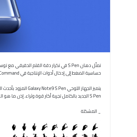
حساسية الضغط إلى إدخال أدوات الإنتاجية في Air Command ، وضع S Pen القياسي للابتكار في الهواتف الذكية.
يتميز الجهاز اللوحي
S Pen الجديد بالكامل تجربة أكثر قوة وثراء. إذن ما هو السيناريو وراء الابتكار؟ يكشف مهندسونا أسرارهم أدناه.
_ المشكلة