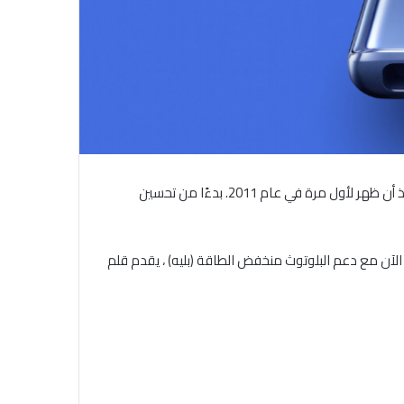
تمثّل دهان S Pen في تكرار دقة القلم الحقيقي مع توسيع إمكانات الهاتف الذكي ، حيث كان لاعبًا مميزًا في تاريخ الهواتف الذكية منذ أن ظهر لأول مرة في عام 2011. بدءًا من تحسين
لمستوى التالي. الآن مع دعم البلوتوث منخفض الطاقة (بليه) ، يقدم قلم