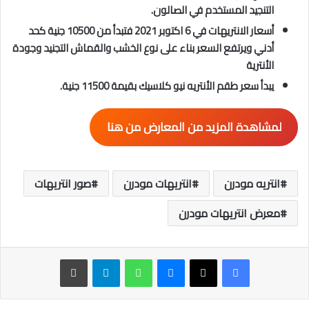
التنجيد المستخدم في الصالون.
أسعار الانتريهات في 6 اكتوبر
2021 فتبدأ من 10500 جنية كحد
أدني ويرتفع السعر بناء على نوع الخشب والقماش التجنيد وجودة
الأنترية
يبدأ سعر طقم الأنتريه نيو كلاسيك بقيمة 11500 جنية.
لمشاهدة المزيد من المعارض من هنا
انتريه مودرن
انتريهات مودرن
صور انتريهات
معرض انتريهات مودرن
ماسنجر
واتساب
تيلقرام
طباعة