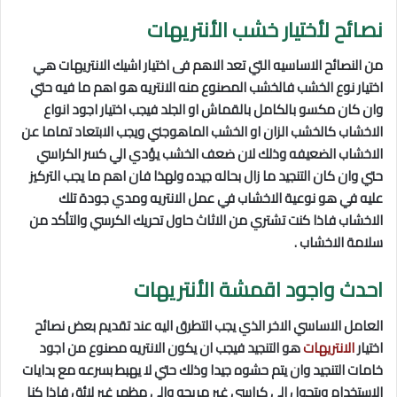
نصائح لأختيار خشب الأنتريهات
من النصائح الاساسيه التي تعد الاهم فى اختيار اشيك الانتريهات هي
اختيار نوع الخشب فالخشب المصنوع منه الانتريه هو اهم ما فيه حتي
وان كان مكسو بالكامل بالقماش او الجلد فيجب اختيار اجود انواع
الاخشاب كالخشب الزان او الخشب الماهوجني ويجب الابتعاد تماما عن
الاخشاب الضعيفه وذلك لان ضعف الخشب يؤدي الي كسر الكراسي
حتي وان كان التنجيد ما زال بحاله جيده ولهذا فان اهم ما يجب التركيز
عليه في هو نوعية الاخشاب في عمل الانتريه ومدي جودة تلك
الاخشاب فاذا كنت تشتري من الاثاث حاول تحريك الكرسي والتأكد من
سلامة الاخشاب .
احدث واجود اقمشة الأنتريهات
العامل الاساسي الاخر الذي يجب التطرق اليه عند تقديم بعض نصائح
اختيار
الانتريهات
هو التنجيد فيجب ان يكون الانتريه مصنوع من اجود
خامات التنجيد وان يتم حشوه جيدا وذلك حتي لا يهبط بسرعه مع بدايات
الاستخدام ويتحول الي كراسي غير مريحه والي مظهر غير لائق فاذا كنا