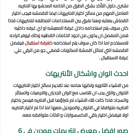
نشتري حاول التأكد بشتي الطرق من الخامه المحشو بها الانتريه.
العامل المهم من نصائح اختيار الانتريهات ايضا الاقمشه فيجب اختيار
القماش بعنايه وهنا نفرق بين الاستخدامات المختلفه للانتريهات فاذا
كان سوف يتم استخدامه داخل غرفة المعيشه او اي غرفه داخليه
فمن المفضل ان يكون من اجود الخامات القطنيه وذلك ليوفر الراحه
للمستخدم اما اذا كان سوف يتم استخدامه
كغرفة استقبال
فيفضل
الاقمشه التي تماثل اقمشة الصالونات لتضفي جو من الرقي علي
غرفة الاستقبال .
احدث الوان واشكال الأنتريهات
من الاشياء الثانويه ولكنها هامه عند تقديم نصائح اختيار الانتريهات
الالوان والتي يجب ان تتناسب مع الوان الجدران والارضيات والستائر
والسجاد فاذا كانت تلك الاشياء تم شراؤها قبل الانتريه فينصح باختيار
الانتريه متوافقا في الالوان والموديل معها اما اذا تم اختيار الانتريه
اولا فيفضل اختيار باقي الاكسسوارات و الاثاث متوافقه معه.
صور
افضل معرض انتريهات مودرن فى 6