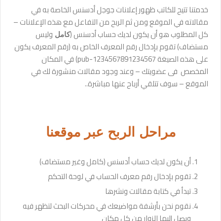
خدمتنا تتيح للكاتب ظهور إعلانات جوجل أدسنس الخاصة به في
مقالاته في الموقع ومن ثم الربح من التفاعل مع هذه الإعلانات –
كل المطلوب هو أن يكون لديك حساب أدسنس (
وليس
كامل
مستضاف) تقوم بإدخال رقم المعرف الخاص به (رقم المعرف يكون
على هذه الصيغة pub-1234567891234567) في المكان
المخصص فى عضويتك – وعند وجود مقالات منشورة لك في
الموقع – سوف تتلقي أرباح عنها مباشرة..
مراحل الربح عبر موقعنا
أن يكون لديك حساب أدسنس (كامل وغير مستضاف)
تقوم بإدخال رقم معرف الحساب في لوحة التحكم
تبدأ في كتابة مقالات ونشرها
نقوم نحن بأرشفة مواضيعك في محركات البحث لتظهر فيه
ويصل إليها الزوار من كل مكان