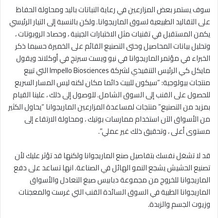
سوف يستمر بعض المزارعين في رعاية النباتات باليد ومحاولة الحفاظ
على التقاليد الطبيعية لسوق الماريجوانا. ولكن بالنسبة إلى التيار الرئيسي
يكمن المستقبل في تقنيات مثل الاختبارات الجينية ، وحصاد الروبوتات ،
وتحليل بيانات المحاصيل وحتى التصنيع القائم على الخميرة حسبما ذكر
الخبراء في مؤتمر الماريجوانا في نيو ويست سبرنج في أوكلاند ويقول
مايكل كي الرئيس التنفيذي لشركة Impello Biosciences التي تبيع
منتجات بيولوجية: “سيكون للبيت دائما مكان لكنه ليس المسار السريع
للحصول على القنب إلى السوق الشامل. للوصول إلى ذلك ، علينا القيام
بمزيد من التصنيع” منتجات لمساعدة المزارعين الماريجوانا “يحاول الكثير
من الأسواق الآن استخدام ممارسات بوتيك ، ومحاولة الارتقاء إلى
مستوى أعلى ، وتحقيق ذلك غير عملي”.
قد لا تشغل نفسك بتفاصيل صنع الماريجوانا ولكنها قد تؤثر عليك لأن
تصنيع الحشيش يشجع النمو الهائل في الصناعة. انها تساعد على دفع
الماريجوانا للخروج من مجموعة دبابيس صبغ التعادل والأسواق
الماريجوانا الطبية في السوق السائدة القنب التي غرست والمعجنات
وزيوت الجسم والزبدة.