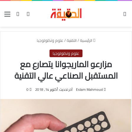
الوضع المظلم
بحث عن
تسجيل الدخو
الق
الرئيسية
/
التقنية
/
علوم وتكنولوجيا
علوم وتكنولوجيا
مزارعو الماريجوانا يتصارع مع
المستقبل الصناعي عالي التقنية
Eslam Mahmoud
آخر تحديث: أكتوبر 14, 2018
0