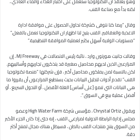
وهو يعتقد أن التكنولوجيا ستعمل على اختبار الغذاء والماء العادي ،
لكنه بدأ مع صناعة القنب.
وقال “ربما كنا نتوفى كشركة تحاول الحصول على موافقة ادارة
الاغذية والعقاقير. القنب يتيح لنا اظهار ان التكنولوجيا تعمل بالفعل.”
“مستويات الولاية أسهل بكثير لعملية الموافقة التنظيمية.”
وقالت جانيت هورتون وارد ، نائبة رئيس الاتصالات في MJ Freeway ، إن
المزارعين الذين لديهم محاصيل صغيرة قد يتذكرون تجاربهم وأساليبهم.
لكن بالنسبة لمن يملكون محاصيل أكبر ، فإن شركتها “منصة تكنولوجيا
القنب” تقدم أدوات لتحليل البيانات بحيث يستطيع المزارعون أن يقرروا ما
هي النباتات التي تنمو [على أساس] الغلة الأفضل ، أو التحول السريع ، أو
أفضل عملية بيع في السوق “.
ويقول Chrystal Ortiz ، مؤسس شركة High Water Farm وعضو
مجلس إدارة الرابطة الدولية لمزارعي القنب ، إنه حتى إذا كان الجزء الأكبر
من السوق ينتج منتجات القنب بالطن ، فسيظل هناك مجال لمنتج أكثر
دقة.