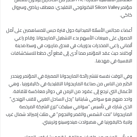
مؤتمر Silicon Valley التكنولوجي التقليدي: معطف رياضي وسروال
كاكي.
أعضاء مجالس الأسئلة الميدانية حول فترة حبس للمساهمين على أمل
الحصول على مبيعات الأسهم بدء التشغيل الماريجوانا. وقام راعي
ألماني راعي المخدرات بدوريات في فندق ماريوت في وسط مدينة
أوكلاند حيث عقد المؤتمر مما أدى إلى قطع أي خطط للاستكشافات
النفسية في مهدها.
وفي الوقت نفسه تنتشر رائحة الماريجوانا المميزة في المؤتمر وينحدر
الكثير من الناس من صناعة الماريجوانا التقليدية في كاليفورنيا ، وهي
الأعمال التي ترجع إلى عقود من الزمن في دوائر معاكسة للثقافة.
واحد منهم هو سوامي شايتانيا “رجل الساحل الغربي للقنب الهندي”
الذي شارك في تأسيس “سوامي سيليكت”تزرع الشركة المرخصة
الماريجوانا “تحت الشمس والقمر والنجوم” في مثلث إميرالد شمال غرب
ولاية كاليفورنيا في همبولدت ميندوسينو وترينيتي.