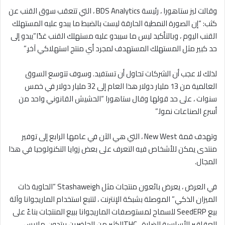
وقالت ليز ستاهورا ، رئيسة BDS Analytics ، التي تتعقب سوق القنب عن
كثب: “إن الصورة النمطية الحارقة ليست بالضبط ما يبدو عليه المستهلك
القنب اليوم ، وبالتأكيد ليس ما سيبدو عليه مستهلك القنب غدًا”يبدو إلى
حد كبير مثل المستهلك المستهدف لمجرد أي منتج استهلاكي آخر.”
لذلك لا عجب أن الشركات تحاول أن تستفيد. وسوف تتوسع السوق
العالمية من 13 مليار دولار هذا العام إلى 32 مليار دولار في خمس
سنوات ، على حد قولها وقال ستاهورا “الحشيش القانوني واحد من
أسرع الصناعات نموا.”
وتهدف قمة New West ، التي هي الآن في عامها الرابع إلى توفير
منتدى يمكن للأشخاص فيه التعرف على بعض زوايا التكنولوجيا في هذا
المجال.
في العرض ، يعرض بائعون منتجات مثل Stashaweigh “الحاوية ذات
الميزان الذكي” الموصلة بشبكة الإنترنت ، لتتبع استخدام الماريجوانا وآلة
بيع SeedERP للسماح لمستوصفات الماريجوانا ببيع المنتجات بناءً على
العقاقير الأساسية الضارة ، THCالكثير من الحاضرين يرتدون ملابس