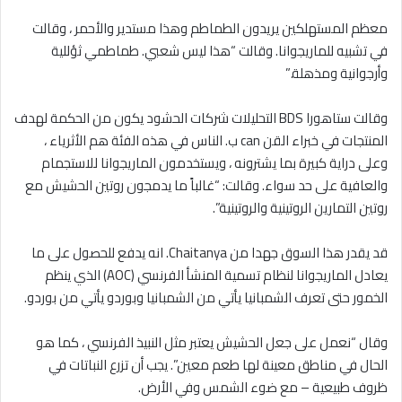
معظم المستهلكين يريدون الطماطم وهذا مستدير والأحمر ، وقالت
في تشبيه للماريجوانا. وقالت “هذا ليس شعبي. طماطمي ثؤللية
وأرجوانية ومذهلة.”
وقالت ستاهورا BDS التحليلات شركات الحشود يكون من الحكمة لهدف
المنتجات في خبراء القن can ب. الناس في هذه الفئة هم الأثرياء ،
وعلى دراية كبيرة بما يشترونه ، ويستخدمون الماريجوانا للاستجمام
والعافية على حد سواء. وقالت: “غالباً ما يدمجون روتين الحشيش مع
روتين التمارين الروتينية والروتينية”.
قد يقدر هذا السوق جهدا من Chaitanya. انه يدفع للحصول على ما
يعادل الماريجوانا لنظام تسمية المنشأ الفرنسي (AOC) الذي ينظم
الخمور حتى تعرف الشمبانيا يأتي من الشمبانيا وبوردو يأتي من بوردو.
وقال “نعمل على جعل الحشيش يعتبر مثل النبيذ الفرنسي ، كما هو
الحال في مناطق معينة لها طعم معين”. يجب أن تزرع النباتات في
ظروف طبيعية – مع ضوء الشمس وفي الأرض.