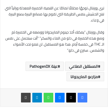
ترى روزنتال توجهًا مختلفًا تمامًا عن التنمية: الخميرة المعدلة وراثياً التي
تنتج الحشيش بنفس الطريقة التي تقوم بها مصانع البيرة بصنع البيرة
في وعاء.
وقال روزنتال “يمكنك أخذ جينوم الماريجوانا ووضعه في الخميرة ثم
وضع هذه الخميرة في دلو من الماء والسكر.” “أنت ستحصل على نفس
الـ THC في خمسة أيام. هذا هو المستقبل. لن تنمو تحت الأضواء
والشمس ، ستزرع في دلو.”
المستقبل الصناعي
عينة PathogenDX
مزارعو الماريجوانا
ماسنجر
واتساب
تيلقرام
طباعة