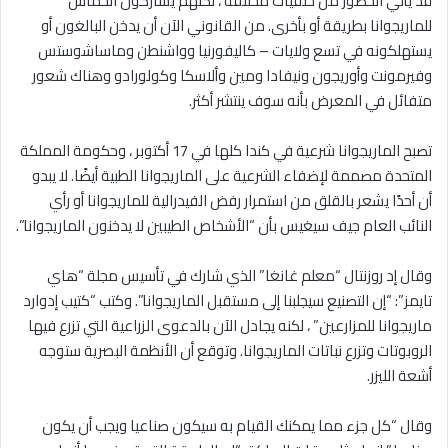
قد يأتي الحضور من خلفيات مختلفة ، لكنهم يشاركون الحماس
للماريجوانا بطريقة أو بأخرى. من القانوني الآن أن يدخن البالغون أو
يستهلكونه في تسع ولايات – كاليفورنيا وواشنطن وماساشوستس
وفيرمونت وأوريجون ونيفادا ومين وألاسكا وكولورادو وهناك شعور
متفائل في المعرض بأنه سوف ينتشر أكثر.
تصبح الماريجوانا شرعية في كندا كلها في 17 أكتوبر ، وحكومة المملكة
المتحدة مصممة لإضفاء الشرعية على الماريجوانا الطبية أيضًا. لا يبدو
أن أحدًا يشعر بالقلق من استمرار رفض الفيدرالية للماريجوانا أو رأي
النائب العام جيف سيغيس بأن “الأشخاص الطيبين لا يدخنون الماريجوانا”.
وقال إد روزنتال “معلم غانغا” الذي شارك في تأسيس مجلة “هاي
تايمز”: “إن التصنيع سيجلبنا إلى مستقبل الماريجوانا”. وكتب “كتيب إدوارد
ماريجوانا للمزارعين” ، لكنه يجادل الآن بالدعوى الزراعية التي تزرع فيها
الروبوتات وتزرع نباتات الماريجوانا. وتوقع أن الأنظمة البصرية ستوجه
أشعة الليزر.
وقال “كل جزء مما يمكنك القيام به سيكون صناعيا ويجب أن يكون