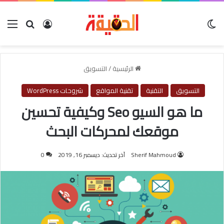
الوضع المظلم
بحث عن
تسجيل الدخول
الق
الرئيسية
/
التسويق
التسويق
التقنية
تقنية المواقع
شروحات WordPress
ما هو السيو Seo وكيفية تحسين
موقعك لمحركات البحث
Sherif Mahmoud
آخر تحديث: ديسمبر 16, 2019
0