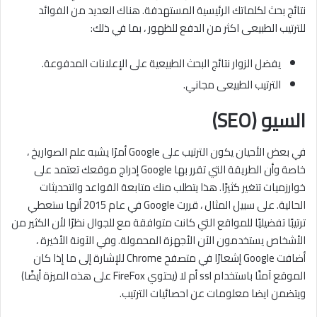
نتائج بحث لكلماتك الرئيسية المستهدفة. هناك العديد من الفوائد
للترتيب الطبيعى اكثر من الدفع للظهور ، بما في ذلك:
يفضل الزوار نتائج البحث الطبيعية على الإعلانات المدفوعة.
الترتيب الطبيعى مجاني.
السيو (SEO)
في بعض الأحيان يكون الترتيب على Google أمرًا يشبه علم الصواريخ ،
خاصة وأن الطريقة التي تقرر بها Google إدراج موقعك تعتمد على
خوارزميات تتغير كثيرًا. هذا يتطلب منك متابعة القواعد والتحديثات
الحالية. على سبيل المثال ، قررت Google في عام 2015 أنها ستعطي
ترتيبًا تفضيليًا للمواقع التي كانت متوافقة مع للجوال نظرًا لأن الكثير من
الأشخاص يستخدمون الآن الأجهزة المحمولة. وفي الآونة الأخيرة ،
أضافت Google إشعارًا في متصفح Chrome للإشارة إلى ما إذا كان
الموقع آمنًا باستخدام ssl أم لا (يحتوي FireFox على هذه الميزة أيضًا)
ويتضمن ايضا معلومات عن احصائيات الترتيب.