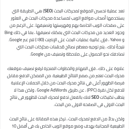
تعد عملية تحسين الموقع لمحركات البحث (
SEO
) هي الطريقة التي
يستخدمها أصحاب مواقع الويب لمساعدة محركات البحث في العثور
على صفحات الويب الخاصة بهم وفهرستها وتصنيفها. على الرغم من
وجود العديد من محركات البحث التي يمكنك تصنيفها ، بما في ذلك Bing
و Yahoo ، فإن غالبية عمليات البحث على الإنترنت (80٪) تتم عبر Google.
نتيجةً لذلك ، يتم توجيه معظم نصائح مُحسّنات محرّكات البحث التي
تصادفك نحو الحصول على ملاحظة وتصنيف من Google.
علاوة على ذلك ، فإن المهام والخطوات المنجزة لرفع تصنيف موقعك
محرك البحث تعتبر من ضمم النتائج الطبيعية. من الممكن الدفع مقابل
فرصة الظهور أعلى في نتائج محرك البحث من خلال الحملات الإعلانية
للدفع لكل نقرة (PPC) ، عن طريق Google AdWords ، ولكن هذا لا
يتطلب تكتيكات
SEO
لانك بالفعل تدفع لمحرك البحث للظهور فى نتائج
البحث الاولى فى الصفحه الاولى من البحث.
ولكن بدلاً من الدفع لمحرك البحث ، تركز هذه المقالة على نتائج البحث
الطبيعية المجانبة بهدف وضع موقع الويب الخاص بك في أفضل 10