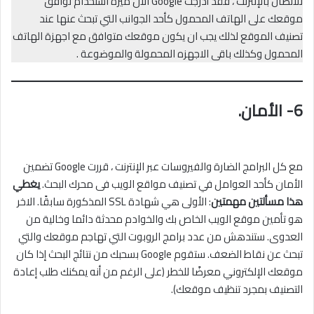
للاتصال بالإنترنت ، فقد أدرجت Google الآن ميزة استخدام توافق
موقعك على الهاتف المحمول كأحد الجوانب التي تبحث عنها عند
تصنيف الموقع لذلك يجب ان يكون موقعك متوافق مع اجهزة الهاتف
المحمول وكذلك باقى الاجهزه المحمولة والموضوعة .
6-
الأمان
.
مع كل البرامج الضارة والفيروسات عبر الإنترنت ، قررت Google تضمين
الأمان كأحد العوامل في تصنيف مواقع الويب فى محرك البحث.
يغطي
هذا مسألتين مهمتين
: الأولى هي شهادة SSL المذكورة سابقًا. الاخر
هو تأمين موقع الويب الخاص بك والخوادم محدثة دائما وخالية من
العدوى. ستندهش من عدد برامج الروبوت التي تهاجم موقعك والتي
تبحث عن نقاط الضعف. ستقوم Google بسحبك من نتائج البحث إذا كان
موقعك الإلكتروني معرضًا للخطر (على الرغم من أنه يمكنك طلب إعادة
التصنيف بمجرد تنظيف موقعك).