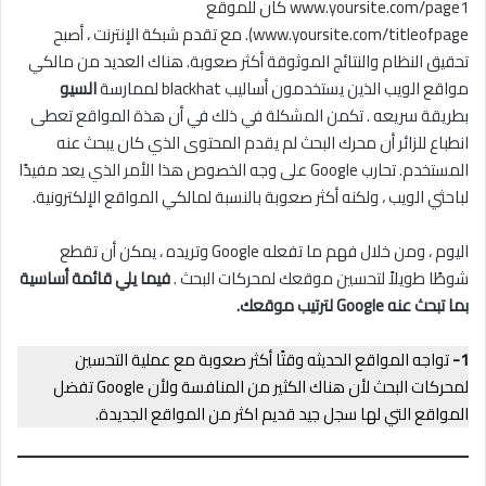
www.yoursite.com/page1 كان للموقع
www.yoursite.com/titleofpage). مع تقدم شبكة الإنترنت ، أصبح
تحقيق النظام والنتائج الموثوقة أكثر صعوبة. هناك العديد من مالكي
مواقع الويب الذين يستخدمون أساليب blackhat لممارسة
السيو
بطريقة سريعه . تكمن المشكلة في ذلك في أن هذة المواقع تعطى
انطباع للزائر أن محرك البحث لم يقدم المحتوى الذي كان يبحث عنه
المستخدم. تحارب Google على وجه الخصوص هذا الأمر الذي يعد مفيدًا
لباحثي الويب ، ولكنه أكثر صعوبة بالنسبة لمالكي المواقع الإلكترونية.
اليوم ، ومن خلال فهم ما تفعله Google وتريده ، يمكن أن تقطع
شوطًا طويلاً لتحسين موقعك لمحركات البحث .
فيما يلي قائمة أساسية
بما تبحث عنه Google لترتيب موقعك.
1-
تواجه المواقع الحديثه وقتًا أكثر صعوبة مع عملية التحسين
لمحركات البحث لأن هناك الكثير من المنافسة ولأن Google تفضل
المواقع التي لها سجل جيد قديم اكثر من المواقع الجديدة.