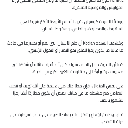
FEMAIL حول ما تحاول أحلامنا أن تخبرنا به وعن المعنى الخفي وراء
الكوابيس والمواضيع المتكررة.
ووفقًا للسيدة كوسيان ، فإن الأحلام الأربعة الأكثر شيوعًا هي
السقوط ، والمطاردة ، والجنس ، وسقوط الأسنان.
وكشفت السيدة Kocian أن حلم الأسنان التي تقع أو تخسرها في حادث
ما غالبا ما يكون رمزا للقلق نحو التغيير أو التحول الرئيسي.
كما أن الموت داخل الحلم ، سواء كان أحد أفراد عائلته أو شخصًا غير
معروف ، يشير أيضًا إلى مقاومة التغيير الكبير في الحياة.
على نفس المنوال ، فإن مطاردتك هي علامة على أنك تهرب أو تتجنب
التعامل مع مشكلة ما في حياتك. يمكن أن تكون مطاردًا أيضًا رمزًا
للشعور بالذنب.
فالهبوط من ارتفاع بشكل عام يسلط الضوء على عدم السيطرة على
حياة الشخص.