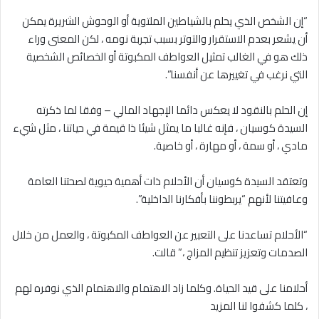
“إن الشخص الذي يحلم بالشياطين الملتوية أو الوحوش الشريرة يمكن
أن يشعر بعدم الاستقرار والتوتر بسبب تجربة نومه ، لكن المعنى وراء
ذلك هو في الغالب تمثيل العواطف المكبوتة أو الخصائص الشخصية
التي نرغب في تغييرها عن أنفسنا”.
إن الحلم بالنقود لا يعكس دائما الإجهاد المالي – وفقا لما ذكرته
السيدة كوسيان ، فإنه غالبا ما يمثل شيئا ذا قيمة في حياتنا ، مثل شيء
مادي ، أو سمة ، أو مهارة ، أو خاصية.
وتعتقد السيدة كوسيان أن الأحلام ذات أهمية حيوية لصحتنا العامة
وعافيتنا لأنهم “يربطوننا بأفكارنا الداخلية”.
“الأحلام تساعدنا على التعبير عن العواطف المكبوتة ، والعمل من خلال
الصدمات وتعزيز تنظيم المزاج ،” قالت.
أحلامنا على قيد الحياة. وكلما زاد الاهتمام والاهتمام الذي نوفره لهم
، كلما كشفوا لنا المزيد