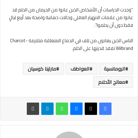
“وجدت الدراسات أن الأشخاص الذين عانوا من الحرمان من الحلم قد
عانوا من علامات الانهيار العقلي وحالات ذهانية واضحة بعد أربع ليالٍ
فقط دون أن يحلموا”.
الناس الذين يعانون من تلف في الدماغ المتعلقة متلازمة Charcot-
Wilbrand تفقد قدرتها على الحلم.
الرومانسية
العواطف
مارتينا كوسيان
معالج الأحلام
ماسنجر
واتساب
تيلقرام
طباعة