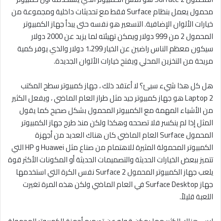
محمول يعمل بنظام Surface فقط مع تحديثات داخلية ومجموعة من
خيارات الألوان الإضافية. التسعير هو نفسه حتى يبدأ جهاز الكمبيوتر
المحمول 2 من 999 دولار ويمكن تهيئته لما يزيد عن 2000 دولار
سيكون معظم الناس راضين عن الخيار 1،299 دولار والذي يوفر كمية
مريحة من التخزين المحلي ويفتح خيارات الألوان الجديدة.
هل كل هذا شيء سيئ؟ لا أعتقد ذلك ، جهاز كمبيوتر سطح المكتب
Laptop 2 هو جهاز كمبيوتر جيد مثل طراز العام الماضي ، ويفعل الكثير
من الأشياء المهمة مع الكمبيوتر المحمول بشكل صحيح كما يقول
المثل إذا لم ينكسر فلا تصححه وهكذا ولكن منذ طرح جهاز الكمبيوتر
المحمول Surface العام الماضي كان هناك العديد من أجهزة
الكمبيوتر المحمولة المثيرة للاهتمام من صناع مثل Huawei و HP التي
تتميز ببعض الخيارات الحديثة والتصميمات الحديثة أو المكونات الأكثر قوة
يلعب جهاز الكمبيوتر المحمول Surface 2 نفس الكرة التي استخدمها
جهاز Surface Desktop في العام الماضي ولكن هذه المرة تغيرت
اللعبة قليلاً.