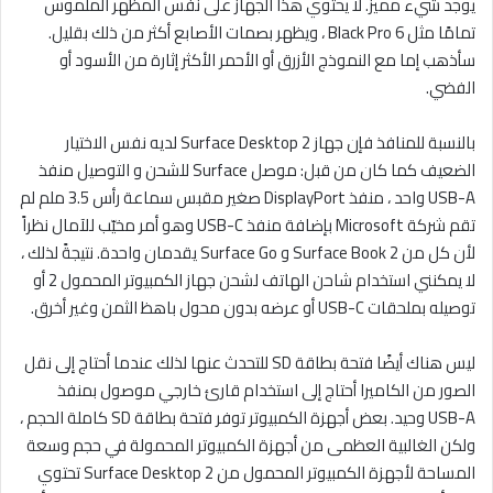
يوجد شيء مميز. لا يحتوي هذا الجهاز على نفس المظهر الملموس
تمامًا مثل Black Pro 6 ، ويظهر بصمات الأصابع أكثر من ذلك بقليل.
سأذهب إما مع النموذج الأزرق أو الأحمر الأكثر إثارة من الأسود أو
الفضي.
بالنسبة للمنافذ فإن جهاز Surface Desktop 2 لديه نفس الاختيار
الضعيف كما كان من قبل: موصل Surface للشحن و التوصيل منفذ
USB-A واحد ، منفذ DisplayPort صغير مقبس سماعة رأس 3.5 ملم لم
تقم شركة Microsoft بإضافة منفذ USB-C وهو أمر مخيّب للآمال نظراً
لأن كل من Surface Book 2 و Surface Go يقدمان واحدة. نتيجةً لذلك ،
لا يمكنني استخدام شاحن الهاتف لشحن جهاز الكمبيوتر المحمول 2 أو
توصيله بملحقات USB-C أو عرضه بدون محول باهظ الثمن وغير أخرق.
ليس هناك أيضًا فتحة بطاقة SD للتحدث عنها لذلك عندما أحتاج إلى نقل
الصور من الكاميرا أحتاج إلى استخدام قارئ خارجي موصول بمنفذ
USB-A وحيد. بعض أجهزة الكمبيوتر توفر فتحة بطاقة SD كاملة الحجم ،
ولكن الغالبية العظمى من أجهزة الكمبيوتر المحمولة في حجم وسعة
المساحة لأجهزة الكمبيوتر المحمول من Surface Desktop 2 تحتوي