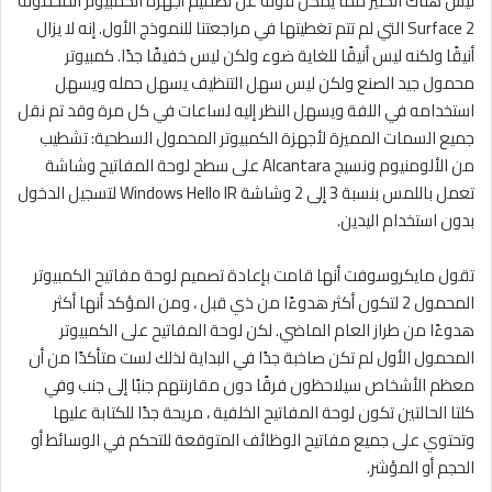
ليس هناك الكثير مما يمكن قوله عن تصميم أجهزة الكمبيوتر المحمولة
Surface 2 التي لم تتم تغطيتها في مراجعتنا للنموذج الأول. إنه لا يزال
أنيقًا ولكنه ليس أنيقًا للغاية ضوء ولكن ليس خفيفًا جدًا. كمبيوتر
محمول جيد الصنع ولكن ليس سهل التنظيف يسهل حمله ويسهل
استخدامه في اللفة ويسهل النظر إليه لساعات في كل مرة وقد تم نقل
جميع السمات المميزة لأجهزة الكمبيوتر المحمول السطحية: تشطيب
من الألومنيوم ونسيج Alcantara على سطح لوحة المفاتيح وشاشة
تعمل باللمس بنسبة 3 إلى 2 وشاشة Windows Hello IR لتسجيل الدخول
بدون استخدام اليدين.
تقول مايكروسوفت أنها قامت بإعادة تصميم لوحة مفاتيح الكمبيوتر
المحمول 2 لتكون أكثر هدوءًا من ذي قبل ، ومن المؤكد أنها أكثر
هدوءًا من طراز العام الماضي. لكن لوحة المفاتيح على الكمبيوتر
المحمول الأول لم تكن صاخبة جدًا في البداية لذلك لست متأكدًا من أن
معظم الأشخاص سيلاحظون فرقًا دون مقارنتهم جنبًا إلى جنب وفي
كلتا الحالتين تكون لوحة المفاتيح الخلفية ، مريحة جدًا للكتابة عليها
وتحتوي على جميع مفاتيح الوظائف المتوقعة للتحكم في الوسائط أو
الحجم أو المؤشر.