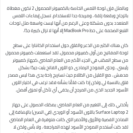
وبالمثل فإن لوحة اللمس الخاصة بالكمبيوتر المحمول 2 تكون مغطاة
بالزجاج وبقعة زلقة ، ومريحة جدا للاستخدام. تسجل إيماءات اللمس
المتعدد بدون مشكلة وعلى الرغم من أنها ليست واسعة مثل لوحات
التتبع الضخمة على خط MacBook Pro إلا أنها لا تزال كبيرة جدًا.
كان هناك الكثير من الذعر والقلق حول استخدام الكانتارا على سطح
لوحة المفاتيح من أول كمبيوتر محمول. لقد استعملت كمبيوتر محمول
من سطح المكتب في الجزء الأكبر من العام الماضي كجهاز كمبيوتر
رئيسي ، وحتى النموذج الرمادى ذو اللون الفاتح يثبت جيدًا بشكل
مدهش ، مع القليل من الظلام حيث تستريح راحة يدي هذا ليس مصدر
قلق بالنسبة لي ولكن إذا كنت قلقًا بشأنه فقد ترغب في اختيار اللون
الأسود الجديد الذي من المرجح أن يخفي أي تآكل أو تمزق أفضل.
يأخذني ذلك إلى التغيير من العام الماضي: يمكنك الحصول على جهاز
Surface Laptop 2 باللون الأسود أو الوردي (في الصين) بالإضافة إلى
النماذج الفضية والأزرق والأحمر التي كانت متوفرة في العام الماضي
لقد كنت أستخدم النموذج الأسود لهذه المراجعة ، ولا بأس ولكن لا