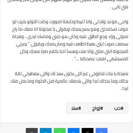
شي تانى .
واجى موعد ولادتى وانا اعيط وخايفة امووت وكنت اقولو ياريت لو
موتت تسامحنى وهو يصير يضحك ويقولى يا مجنونة انا معك ما راح
تموتى وزاد وجع الطلق عليه وكان هو جنبي وماسك ايدي .. وفجاة
سمعت صوت ابني بعيط اطلعت فيه وصار يضحك ويقولى ” يمرتي
المجنونة انتي متتي وانا متت وهسا احنا بالقبر صرنا نضحك وكل
المستشفى انلمت عضحكتنا …” .
نصيحة يا بنات لاتتزوجى غير اللى بكون سند لك واللى بيعطيكي ثقة
بحالك وما بخذلك ابدا واللى بتحملك عالمرة قبل الحلوة وما بمل منك
ابدا .
حب
زواج
سند
ماسنجر
واتساب
تيلقرام
طباعة