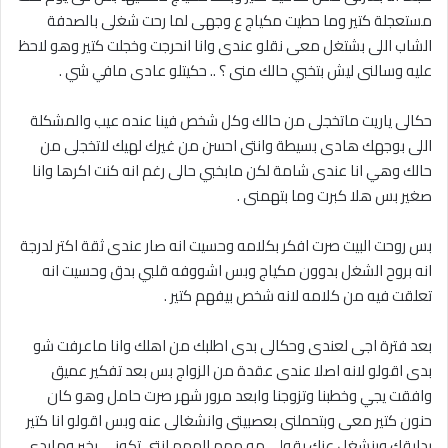
مستعجلة كتير وما حطيت مكياج ع وجهى لما رحت شغلى بالصدفة
الشاب اللى بشتغل معى نقلو عندى وانا انحرجت وخجلت كتير وهو لاحظ
عليه وسالنى ليش بتخبي حالك منى ؟ .. حكيتلو عادى مافي شي .
حكالى ياريت ماتخجلى من حالك وكل شخص فينا عنده عيب والمشكلة
اللى بوجهك هادى بسيطة وانتى احسن من غيرك لهيك لاتخجلى من
حالك وهي انا عندى شامة لكن مابخبي حالى رغم انه كنت اكرها وانا
صغير بس هلا كبرت وما بتهمنى .
بس روحت البيت صرت افكر بكلامه وحسيت انه صار عندى ثقة اكتر لدرجة
انه بروح الشغل بدوون مكياج وبس اشووفه قلبي بدق وحسيت انه
تعلقت فيه من كلامه لانه شخص بيفهم كتير .
بعد فترة اجى لعندى وحكالى بدى اطلبك من اهلك وانا ماعرفت شو
بدى اقولو لانه اصلا عندى عقدة من الزواج بس بعد تفكير عميق
وافقت يجي وخطبنا وتزوجنا وابعد مرور شهر صرت حامل وهو كان
حنون كتير معى وبتحملنى بعصبيتى وانشغالى عنه وبس اقولو انا كتير
بدايقك وبنشغل عنك يقولى مو مهم المهم انتى تكونى بخير ومابدى