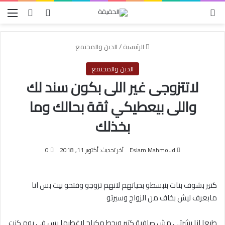
الوضع المظلم
بحث عن
تسجيل الدخو
الق
الرئيسية
/
الدين والمجتمع
الدين والمجتمع
لاتتزوجى غير اللى بكون سند لك
واللى بيعطيكي ثقة بحالك وما
بخذلك
Eslam Mahmoud
آخر تحديث: أكتوبر 11, 2018
0
كتير بشوف بنات بنبسطو بحياتهم لانهم تزوجو وفتحو بيت بس انا
مابعرف ليش بخاف من الزواج وسيرتو
طبعا انا بشرتى مش صافية كتير وبحط مكياج لاغطيها بس فى يوم كنت