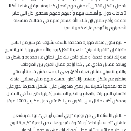
بتحصل بشكل تلقائي أو مش مهم تعمل كدا ومتيسرة إن شاء الله! الـ
3 حاجات دول لو أهتميت بيهم وأديتهم حقهم هتحقق كل اللي عايز
تحققه وأكتر كمان (إن شاء الله هتكلم عنهم في مقالات منفصلة
لأهميتهم وتأثيرهم عليك كفريلانسر).
– لازم يكون عندك مهارة محددة! للأسف بشوف كم كبير من الناس
متخيلة إن “الفريلانسينج” دا هو الشغل! بجد والله مش بهزر! الفريلانسيج
هو إنك تقدم خدمة أو منتج خاص بيك على نطاق غير محدود وبشكل حر
وبتاخد مقابل مادي على كدا (راجع مقال الفرق بين الموظف
والفريلانسينج علشان تعرف أكتر)، يعني لو معندكش خدمة أو منتج
وبتطورهم بشكل مستمر بإنك تطور نفسك فيهم مش هيبقي عندك
حاجة تقدمها كفريلانسر، يعني متدورش على الشغل بقدر ما تدور على
اكتساب المهارات والتعلم والتطور المستمر (كررتها كتير جداُ في المقال
وممكن أكتب مقال بس بيتكون من الكلمتين دول مكررين 1000 مرة).
– بلاش الأسئلة اللي من نوعية “إزاي أسحب أرباحي”، لو انت بتشتغل
علشان “تحسب أرباحك” أو بتشوف فيديوهات من نوعية “كيفية الربح
عن طريقة الأنترنت” اسمحلى أقولك إنك مش هتحقق أرباح ولا