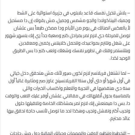
– بلاش تتخيل نفسك قاعد بلابتوب في جزيرة استوائية على الشط
وجمبك البيناكولادا والجو مشمس وجميل، مش بقولك إن دا مستحيل
لأ بالعكس اتمنالك في يوم من الأيام ودا ممكن طبعاً بس علشان
توصل للمرحلة دي لازم تمر بمراحل كتير وصعبة جداً زي إنك بتسهر شهور
على شغل وتلتزم بمواعيدك وتتحمل كلاينتس رخمين ومعقدين،
وبتثتستمر وقتك في تطوير نفسك وشغلك وتعب كتير دا بس الطريق
الوحيد لكدا.
– لما تشتغل فريلانسر لازم تكون صبور لأنك مش هتحقق دخل خيالي
في أول شهر! أو حتى أول سنة! الفريلانسينج عاوز صبر ومثابرة غالباً أول
سنة دي هتقضيها في التجربة والتعلم واكتساب الخبرات واللي
بالمناسبة بحول أنقلهالك في مقالاتي علشان أوفر عليك التعب والوقت
دا، بس دا ميمنعش إنك لازم تمر بمشاكلك الخاصة وتلاقيلها حلول
وتجرب أكتر وتفشل وتجرب وهكذا لحد ما توصل لأنسب حاجة تحقق بيها
عائد محترم.
– التخطيط وتنظيم الوقت والمهمات وحياتك المالية دول مش حاجات