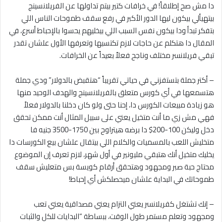
دا مش صح إطلاقاً! في خرافات كتير بيتم تداولها عن الفريلانسينج
بيتهيألي بيكون ليها الدور الأكبر في رفع سقف طموحات الناس اللي
بتفكر تبدأ ودا بيكون نفس السبب اللي بيخليهم يحسوا بالإحباط أسرع، في
المقال دا هتكلم عن حاجات لازم تكتسبها وتعرفها الأول علشان تقدر
تبقي فريلانسر مختلف وناجح فعلاً بعيداً عن الخرافات.
– أكتر جملة بتستفزني في حياتي تقريباً “هتقبض بالدولار” ودي جملة
هتسمعها في أي كورس متعلق بالفريلانسينج والهدف الوحيد منها
هو زيادة مبيعات الكورس دا، إحنا حتى ولو كان دخلنا بالدولار فعلاً
فهي مش زي ما أنت متخيل يعني على سبيل المثال أنت ممكن تحقق
دخل وليكن 100-200$ دا برضه هيتراوح بين 1750-3500 جنيه فا
متخليش اللعب بالمسميات والكلام اللي بيتقال علشان بيع الكورسات دا
يخليك متخيل أنك هتبقي مليونير في أول شهر، لازم تعرف إن الموضوع
محتاج حبة صبر ومجهود وهتحقق أرقام كويسة بس متعليش سقف
طموحاتك في البداية علشان ميحصلكش أي إحباط!
– إنك تشتغل كفريلانسر يعني التزام يعني مصداقية يعني تعب
ومجهود وتعلم مستمر طول الوقت، ببساطة “البدايات للكل والثبات