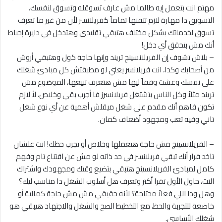
مهتم انت بتعمل إيه طالما مش عارف تسوقله وتسوق لنفسك،
التسويق دا مهارة لازم تتقنها تماماً كفريلانسر لأن من غير ما تعرف
تسوق لخدماتك بشكل مختلف هتبقي تقليدي وهتدخل في دايرة إحباط
أنك مش بتحقق أي دخل!
– بلاش تشوف إن الفريلانسينج تريند وإنها حاجة كول وهتبقي أروش
من أصحابك وكدا، انت فريلانسر يعني لو مطبقتش كل مبادئ شغلك
على نفسك وعشت وفقاً ليها مش هتعرف تبيعها، الموضوع مش
تريند مثلاً وكل الناس بتشتغل فريلانسرز فا أجرب بقي وخلاص، لأ لازم
تكون فاهم أنك مقدم على شغل ميقلش أهمية عن أي نوع شغل
تاني وفيه تعب ومجهود أضعاف كمان.
– الفريلانسينج مش حاجة هتعملها وخلاص أو تجرب حظك! انت علشان
تاخد قرار أنك تبقي فريلانسر في حد ذاته لو مش عن اقتناع تام وفهم
كامل لمبادئ الفريلانسينج هتبقي بتضيع وقتك ومجهودك واشتراك
النت، حاول الأول تقرا أكتر وتعرف هل أسلوب الشغل دا مناسب ليك؟
وهل ودا اللي فعلاً محتاجة؟ لأنه حقيقي مش مش حاجة كمالية أو
خاضعة للتجربة والحظ، مع التخطيط الصح والشغل والاجتهاد هيبقي هو
شغلك الأساسي.