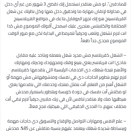
للصادقين”، لو مش هتقدر تستحمل إنك تقضي 3 شهور من غير أي دخل
في محاولة لإتقان مهارة ما وتحقيق دخل منها وكل نظرتك عن شغل
الفريلانسينج هو إنك تجهز البروفايل بتاعك في مواقع الفريلانسينج
المختلفة والكلاينتس هتجرى عليك اسمحلى أقولك الموضوع مش كدا
انت لازم تشتغل وتتعب وحرفياً تتمرمط في البداية لكن مع مرور الوقت
الموضوع مجدي جداً طبعاً.
– الشغل كفريلانسر مش مجرد شغل بتعمله وبتاخد عليه مقابل
مادي! انت فريلانسر يعني بتبيع وقتك ومجهودك وخبرتك ومهارتك
والأهم نتيجة شغلك، دي الخدمات الرئيسية اللي بتقدمها كفريلانسر،
لازم تهتم بتطوير الحاجات دي في نفسك ومتشوفهاش مش مهمة أو
الشغل أهم من التعلم، أنت بتمثل منتجك وخدمتك اللي بتقدمها يعني
لو مكنتش أنت نفسك في جودة كويسة وبتتطور باستمرار محدش
هيطلبها منك ولا هتقدر تنافس لأن في زيك ملايين حرفياً لازم تبقي أنت
مختلف عنهم، دا التحدي الحقيقي اللي هيخليك تنجح فعلاً.
– علم النفس ومهارات التواصل والإقناع والتسويق دي حاجات مهمة
وببساطة شديدة شغلك بيعتمد عليهم بنسبة متقلش عن 85%، محدش