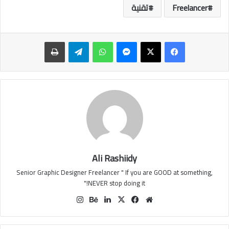
Freelancer
تقنية
ماسنجر
واتساب
تيلقرام
طباعة
Ali Rashiidy
Senior Graphic Designer Freelancer " If you are GOOD at something,
NEVER stop doing it!"
موقع
‫X
فيسبوك
لينكدإن
بيهانس
انستقرام
الويب