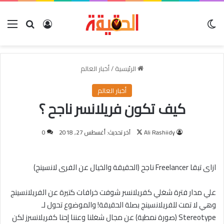
الوضع المظلم
بحث عن
تسجيل الدخول
الق
الرئيسية
/
أخبار العالم
أخبار العالم
كيف تكون فريلانسر ناجح ؟
تابع
Ali Rashiidy
آخر تحديث: أغسطس 27, 2018
0
على
X
ازاى تبقا Freelancer ناجح (الحقيقة والخيال عن الفرى لانسينج)
علي مدار فترة شغلي كفريلانسر شوفت خرافات كتيرة عن الفريلانسينج
وهي لا تمت للفريلانسينج بصلة الحقيقة! والموضوع تحول لـ
Stereotype (صورة نمطية) عن مجال شغلنا وعننا إحنا كفريلانسرز لكن