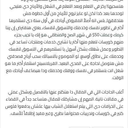
هتسحبها! ركز في التعلم وبعد التعلم في الشغل والأرباح دي هتيجي
لوحدها بعد كدا لكن لو عايز تروح للأرباح من أول خطوة مش
هتحققها, بلس انه أصلاً المفروض أرباحك في أول سنة دي تستثمرها
أكتر في تطوير نفسك وخدمتك والتسويق لنفسك, يعني هنفترض إن ربنا
كرمك وعملت 50$ في شهر, الصح والمنطقي هو إنك يا تجيب بجزء
منهم كورسات تتعلم منها أكتر يا تشتري خدمات ومنتجات تساعد في
التطوير وعمل شغلك بشكل أسهل يا تستثمرهم في التسويق لنفسك
وخدمتك على نطاق أوسع، لو الموضوع بالنسبالك سحب أرباح فصدقني
مش هتوصل لحاجة على المدي البعيد، الفريلانسينج استثمار أكتر ما هو
شغل انت بتستثمر في نفسك ووقتك وخدمتك ودا هيضاعف أرباحك مع
الوقت.
أغلب الحاجات اللي في المقال دا هتكلم عنها بالتفصيل وبشكل عملي
في مقالات تانية. المهم إن مشاركتك للمقال هتساعد جداً في القضاء
على الخرافات دي اللي بيتم استغلال الشباب بيها علشان يدفعوا فلوس
كتير في كورسات وتدريبات محتواها نظري وغير مفيد إطلاقاً للأسف.