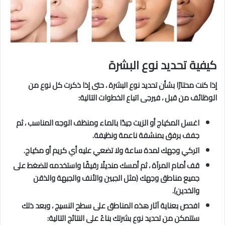
كيفية تحديد نوع البشرة
إذا كنت محتارًا بشأن تحديد نوع البشرة ، حتى إذا ذكرت كل نوع من
الوظائف من قبل ، فيرجى اتباع الخطوات التالية:
اغسل المكياج أو الزيت جيدًا بالماء ومنظف الوجه المناسب ، ثم
جفف برفق بمنشفة ناعمة ونظيفة.
اتركي وجهك لمدة ساعة ولا تضعي عليه أي كريم أو مكياج.
قف أمام المرآة ، ثم أمسك منديلًا رقيقًا واستخدمه للضغط على
جميع مناطق وجهك (مثل الجبين والأنف والجبهة والذقن
والخدين).
افحص بعناية آثار هذه المناطق على سطح النسيج ، وبعد ذلك
ستتمكن من تحديد نوع بشرتك بناءً على النتائج التالية: