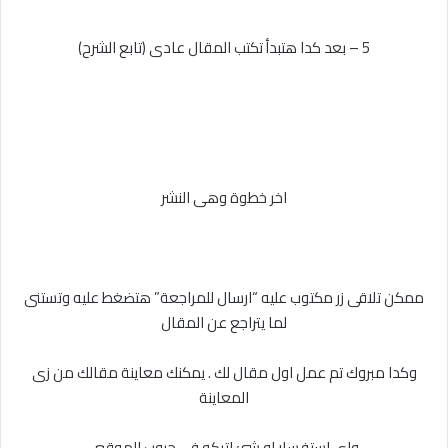
5 – بعد كدا هتبدأ تكتب المقال عادى (تابع الشرح)
اخر خطوة وهى النشر
ممكن تلاقى زر مكتوب عليه “ارسال للمراجعة” هتضغط عليه وتستنى
لما يتراجع عن المقال
وكدا مبروك تم عمل اول مقال لك . يمكنك معاينة مقالك من زى
المعاينة
واى استفسار او شئ اتركه فى جروب الموقع .