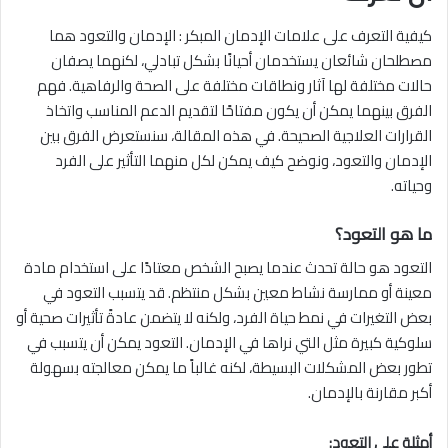
كيفية التعرف على علامات الإدمان المبكر : الإدمان والتعود هما
مصطلحان شائعان يستخدمان أحيانًا بشكل تبادلي، لكنهما يصفان
حالات مختلفة لها آثار ونطاقات مختلفة على الصحة والرفاهية. فهم
الفرق بينهما يمكن أن يكون مفتاحًا لتقديم الدعم المناسب واتخاذ
القرارات العلاجية الصحيحة. في هذه المقالة، سنستعرض الفرق بين
الإدمان والتعود، ونوضح كيف يمكن لكل منهما التأثير على الفرد
وحياته.
ما هو التعود؟
التعود هو حالة تحدث عندما يصبح الشخص معتادًا على استخدام مادة
معينة أو ممارسة نشاط معين بشكل منتظم. قد يتسبب التعود في
بعض التغيرات في نمط حياة الفرد، ولكنه لا يتضمن عادةً تأثيرات صحية أو
سلوكية كبيرة مثل التي نراها في الإدمان. التعود يمكن أن يتسبب في
تطور بعض المشكلات البسيطة، لكنه غالباً ما يمكن معالجته بسهولة
أكبر مقارنة بالإدمان.
أمثلة على التعود: