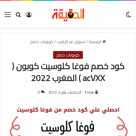
الوضع المظلم
بحث عن
تسجيل الدخول
الق
الرئيسية
/
تسوق عبر الإنترنت
/
كوبونات خصم
كوبونات خصم
كود خصم فوغا كلوسيت كوبون (
acVXX ) المغرب 2022
Esraa
آخر تحديث: يناير 4, 2022
0