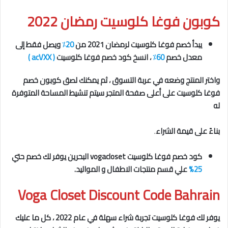
كوبون فوغا كلوسيت رمضان 2022
يبدأ خصم فوغا كلوسيت لرمضان 2021 من
20٪
ويصل فقط إلى
معدل خصم
60٪
، انسخ كود خصم فوغا كلوسيت
( acVXX )
واختر المنتج وضعه في عربة التسوق ، ثم يمكنك لصق كوبون خصم
فوغا كلوسيت على أعلى صفحة المتجر سيتم تنشيط المساحة المتوفرة
له
بناءً على قيمة الشراء
.
كود خصم فوغا كلوسيت vogacloset البحرين يوفر لك خصم حتي
25%
علي قسم منتجات الاطفال و المواليد.
Voga Closet Discount Code Bahrain
يوفر لك فوغا كلوسيت تجربة شراء سهلة في عام 2022 ، كل ما عليك