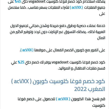
يمكنك استخدام كود خصم فوغا كلوسيت vogacloset حتى
45%
على
جميع المنتجات
( acVXX )
لشراء المنتجات بسعر مناسب ، كما ستحصل
على
خدمة عملاء حصرية وطرق دفع مريحة وشحن مجاني لجميع الدول
العربية لذلك ، يمكنك التسوق عبر الإنترنت دون تردد وتوفير الكثير من
المال
على الفور مع كوبون الخصم الفعال على موقعنا
( acVXX )
.
كود خصم فوغا كلوسيت vogacloset يوفر لك خصم حتي
25%
علي
قسم منتجات الاطفال و المواليد.
كود خصم فوغا كلوسيت كوبون ( acVXX )
المغرب 2022
قم بنسخ هذا الكوبون
( acVXX )
للحصول على خصم فوغا
كلوسيت