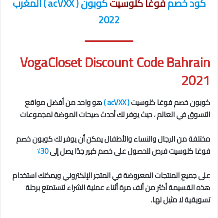
كود خصم
فوغا كلوسيت
كوبون ( acVXX ) المغرب
2022
VogaCloset Discount Code Bahrain
2021
كوبون خصم فوغا كلوسيت
( acVXX )
هو واحد من أفضل مواقع
التسوق في العالم ، حيث يوفر لك أحدث صيحات الموضة لمجموعات
مختلفة من الرجال والنساء والأطفال
يمكن أن يوفر لك كوبون خصم
فوغا كلوسيت فرص للحصول على خصم كبير جدًا يصل إلى
30٪
على جميع المنتجات المعروضة في المتجر الإلكتروني ويمكنك استخدام
هذه القسيمة أكثر من ألف مرة أثناء عملية الشراء لتستمتع برحلة
تسويقية لا مثيل لها.