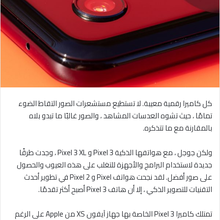
كل كاميرا رقمية معيبة. لا تستطيع مستشعرات الصور التقاط الضوء
تمامًا ، حيث تشوه العدسات المشاهد ، والصور غالبًا ما تبدو بلاه
بالمقارنة مع ما تتذكره.
ولكن جوجل ، مع هواتفها الذكية Pixel 3 و Pixel 3 XL ، وجدت طرقًا
جديدة لاستخدام البرامج والأجهزة للتغلب على هذه العيوب والحصول
على صور أفضل. لقد نجحت هواتف Pixel و Pixel 2 في تطوير أحدث
التقنيات للتصوير الذكي ، إلا أن هاتف Pixel 3 أصبح أكثر تقدمًا.
تمتلك كاميرا Pixel 3 الخاصة بها جهاز آيفون XS من Apple على الرغم