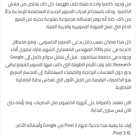
من وجود كاميرا واحدة مثبتة خلف ظهرها. كل ذلك يتخلص من فلاش
الكاميرا ، وذلك باستخدام قدرات التصوير الجديدة المنخفضة الإضاءة بدلاً
من ذلك. كما أنه يوفر لعشاقه مجموعة متنوعة جذرية من الصور
الخام التي تفتح المرونة التصويرية والحرية الفنية.
كل هذا ممكن بسبب حقل يدعى التصوير الحاسوبي ، وهو مصطلح
اخترعه في عام 2004 المهندس المعماري الشهير مارك ليفوي أثناء
وجوده في جامعة ستانفورد ، قبل أن ينتقل بدوام كامل إلى Google
Research. لقد ولت الأيام الطويلة التي كانت فيها التصوير الفوتوغرافي
يدور حول العدسات الزجاجية والكيمياء السينمائية. إن الانحسار السريع
هو الكاميرات الرقمية من الجيل الأول التي تعكس بدقة المقاربة
التناظرية.
الآن تعتمد كاميراتنا على أجهزة الكمبيوتر مثل البصريات. وما رأيناه حتى
الآن ليس سوى البداية.
إليك ما يعنيه هذا تحديدًا لجهاز Pixel 3 من Google وأشقائه الأكبر ،
Pixel 3 XL.