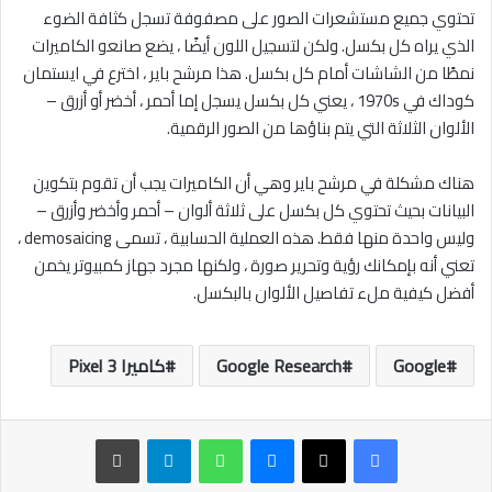
تحتوي جميع مستشعرات الصور على مصفوفة تسجل كثافة الضوء
الذي يراه كل بكسل. ولكن لتسجيل اللون أيضًا ، يضع صانعو الكاميرات
نمطًا من الشاشات أمام كل بكسل. هذا مرشح باير ، اخترع في ايستمان
كوداك في 1970s ، يعني كل بكسل يسجل إما أحمر ، أخضر أو ​​أزرق –
الألوان الثلاثة التي يتم بناؤها من الصور الرقمية.
هناك مشكلة في مرشح باير وهي أن الكاميرات يجب أن تقوم بتكوين
البيانات بحيث تحتوي كل بكسل على ثلاثة ألوان – أحمر وأخضر وأزرق –
وليس واحدة منها فقط. هذه العملية الحسابية ، تسمى demosaicing ،
تعني أنه بإمكانك رؤية وتحرير صورة ، ولكنها مجرد جهاز كمبيوتر يخمن
أفضل كيفية ملء تفاصيل الألوان بالبكسل.
Google
Google Research
كاميرا Pixel 3
ماسنجر
واتساب
تيلقرام
طباعة