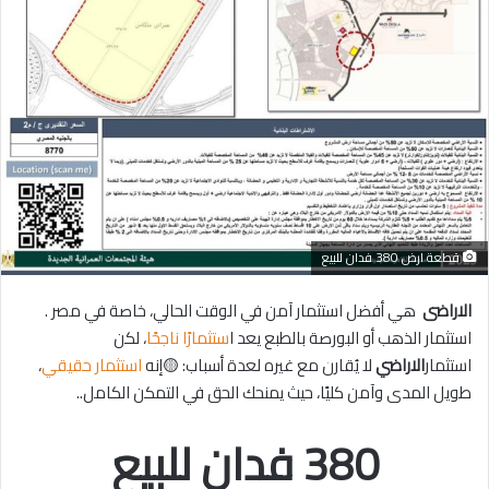
قطعة ارض 380 فدان للبيع
الاراضى
هي أفضل استثمار آمن في الوقت الحالي، خاصة في مصر .
استثمار الذهب أو البورصة بالطبع يعد ا
ستثمارًا ناجحًا
، لكن
استثمار
الاراضي
لا يُقارن مع غيره لعدة أسباب: 🟡إنه
استثمار حقيقي
،
طويل المدى وآمن كليًا، حيث يمنحك الحق في التمكن الكامل..
380 فدان للبيع