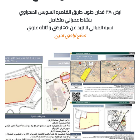
ارض ٣٨٠ فدان جنوب طريق القاهره السويس الصحراوي
بنشاط عمراني متكامل
نسبه المباني لا تزيد عن ٥٠٪؜ ارضي و ثلاثه علوي
قطع اراضي اخري