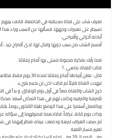
تعرف شاب على فتاة صديقته في الجامعة، قامت بينهم ع
تسيطر على تعبيرات وجهها، فسألها عن السبب وراء هذا 
أبادله أحزاني وأفراحي.
أبتسم الشاب من سبب حزنها وقال لها: لدي أقتراح جيد ، أ
فما رأيك بفكرة مجنونة نتسلى بها أمام زملائنا.
قالت الفتاة: ماهي .؟
قال : نعلن أرتباطنا أمام زملائنا لمدة 30 يوم فقط، نتظاهر خلال تلك الفترة أننا عشاق أمام الجميع .
تنهدت الفتاة قليلاً ثم قالت: اذن لن نخسر شيء.
خرج الشاب والفتاة معاً في أول يوم للإتفاق، و بدأ في الت
للتنزهة والترفيه وكانت لهم في هذا المكان أسعد ضحكات
وبالفعل أستمرا على هذا الوضع طيلة الثلاثون يوماَ، يلتقي
وذات يوم قابلا عرافاً، فقادهما فضولهما إلى سؤاله عن 
ثم صمت العراف لبرهة ودمعت عيناه، فنظر إليهما في شف
تغيير مسار اللعبة
وفي اليوم الـ 29 وفي تمام الساعة الحادية عشر والنصف مساءاً، التقيا في أحد المقاهي لمعرفة ما سوف يقوما به بعد ذلك.