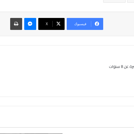
ماسنجر
طباعة
فيسبوك
‫X
8 سنوات