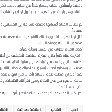
دقيقة وأستأذن الشاب لإحضار شيئاً من الخارج ، ذهب تأخر
الفتاه وهو يلهث من التعب، اذا به يقول لها: إن الشاب 
مساءاً.
قال لها الطبيب: لقد وجدنا تلك الأشياء يا آنسة معه عندما
مضمون الرسالة ووفاة الشاب
أخذت الفتاة الجواب من الطبيب وبدأت تقرأه.
(( اقتربت منك كثيراً خلال الفترة الماضية، لأكتشف نبل أ
اكتشفت اني وقعت في غرامك دون سابق انذار، لقد عشقت 
مضت، لن يستطيع أخد أن يُنسيني تفاصيلك و أحداث الثلاثين 
لقد أردت ان اعطيك هذه الرسالة لأخبرك قبل انتهاء مدة ال
سالت الدموع من عين الفتاة وهي تقرأ تلك الكلمات، وفزعت 
نبقى معاً للأبد”
لكن كان الوقت قد تأخر ودقت الساعة لتعلن أنها الثانية
حب
شاب
علاقة صداقة
فتاة