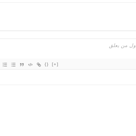
{}
[+]