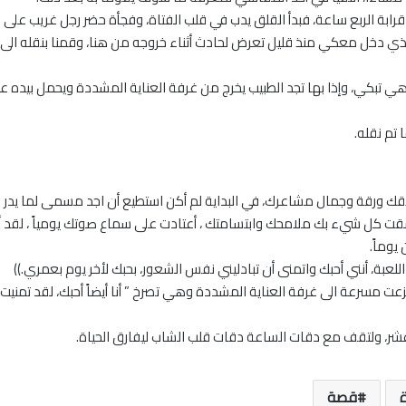
 قرابة الربع ساعة، فبدأ القلق يدب في قلب الفتاة، وفجأة حضر رجل غريب على 
الذي دخل معكي منذ قليل تعرض لحادث أثناء خروجه من هنا، وقمنا بنقله الى 
 تم نقله.
خلاقك ورقة وجمال مشاعرك، في البداية لم أكن استطيع أن اجد مسمى لما يدر دا
كل شيء بك ملامحك وابتسامتك ، أعتادت على سماع صوتك يومياً ، لقد أصبح
يوماً.
لعبة، أنني أحبك واتمنى أن تبادليني نفس الشعور، بحبك لأخر يوم بعمري.))
مسرعة الى غرفة العناية المشددة وهي تصرخ ” أنا أيضاً أحبك، لقد تمنيت كثير
 عشر، ولتقف مع دقات الساعة دقات قلب الشاب ليفارق الحياة.
قصة