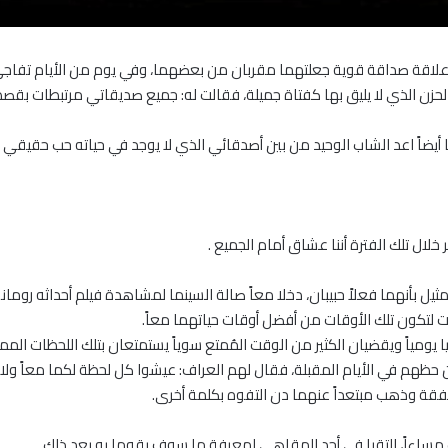
لاقة صداقة قوية جعلتهما مقربان من بعضهما، وفي يوم من الأيام تفاجئ
الحزن الذي لا يليق بها كفتاة جميلة، فقالت له: جميع صديقاتي مرتبطات 
نا أيضاً اعد الشاب الوحيد من بين أصدقائي الذي لا يوجد في حياته حب حقيقي
مثيل بأنهما فعلاً حبيبان، دخلا معاً صالة السينما لمشاهدة فيلم أحداثه رومان
 لتكون تلك الأوقات من أفضل أوقات حياتهما معاً.
ا يومياً ويقضيان الكثير من الوقت المُمتع سوياً يستمتعان بتلك اللحظات الممي
حظهم في الأيام المقبلة، فقال لهم العراف: عيشوا كل لحظة لكما معاً ولا ت
قة وذهب مبتعداً عنهما دن التفوه بكلمة أخرى.