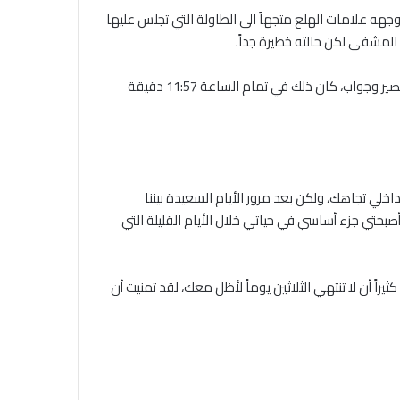
وجهه علامات الهلع متجهاً الى الطاولة التي تجلس عليها
المشفى لكن حالته خطيرة جداً.
لم تتمالك الفتاة أعصابها وخرجت مسرعة إلى المشفي وهي تبكي، وإذا بها تجد الطبيب يخرج من غرفة العناية المشددة ويحمل بيده عصير وجواب، كان ذلك في تمام الساعة 11:57 دقيقة
خلي تجاهك، ولكن بعد مرور الأيام السعيدة بيننا
تي جزء أساسي في حياتي خلال الأيام القليلة التي
اً أن لا تنتهي الثلاثين يوماً لأظل معك، لقد تمنيت أن