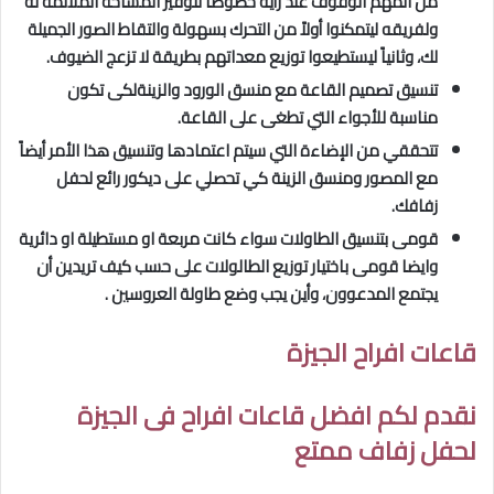
من المهم الوقوف عند رأيه خصوصاً لتوفير المساحة الملائمة له
ولفريقه ليتمكنوا أولاً من التحرك بسهولة والتقاط الصور الجميلة
لك، وثانياً ليستطيعوا توزيع معداتهم بطريقة لا تزعج الضيوف.
تنسيق تصميم القاعة مع منسق الورود والزينةلكى تكون
مناسبة للأجواء التي تطغى على القاعة.
تتحققي من الإضاءة التي سيتم اعتمادها وتنسيق هذا الأمر أيضاً
مع المصور ومنسق الزينة كي تحصلي على ديكور رائع لحفل
زفافك.
قومى بتنسيق الطاولات سواء كانت مربعة او مستطيلة او دائرية
وايضا قومى باختيار توزيع الطالولات على حسب كيف تريدين أن
يجتمع المدعوون، وأين يجب وضع طاولة العروسين .
قاعات افراح الجيزة
نقدم لكم افضل قاعات افراح فى الجيزة
لحفل زفاف ممتع