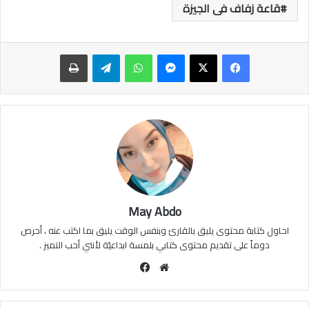
قاعة زفاف فى الجيزة
ماسنجر
واتساب
تيلقرام
طباعة
May Abdo
احاول كتابة محتوى يليق بالقارئ وبنفس الوقت يليق بما اكتب عنه ، أحرص
دوماً على تقديم محتوى كتابي بلمسة ابداعيّة لأنني أحب التميز .
موقع
فيسبوك
الويب