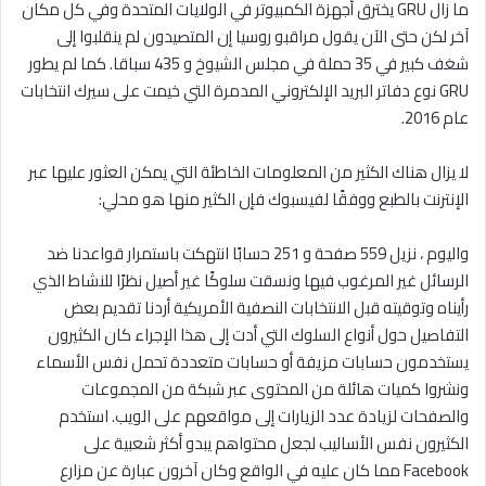
ما زال GRU يخترق أجهزة الكمبيوتر في الولايات المتحدة وفي كل مكان
آخر لكن حتى الآن يقول مراقبو روسيا إن المتصيدون لم ينقلبوا إلى
شغف كبير في 35 حملة في مجلس الشيوخ و 435 سباقا. كما لم يطور
GRU نوع دفاتر البريد الإلكتروني المدمرة التي خيمت على سيرك انتخابات
عام 2016.
لا يزال هناك الكثير من المعلومات الخاطئة التي يمكن العثور عليها عبر
الإنترنت بالطبع ووفقًا لفيسبوك فإن الكثير منها هو محلي:
واليوم ، نزيل 559 صفحة و 251 حسابًا انتهكت باستمرار قواعدنا ضد
الرسائل غير المرغوب فيها ونسقت سلوكًا غير أصيل نظرًا للنشاط الذي
رأيناه وتوقيته قبل الانتخابات النصفية الأمريكية أردنا تقديم بعض
التفاصيل حول أنواع السلوك التي أدت إلى هذا الإجراء كان الكثيرون
يستخدمون حسابات مزيفة أو حسابات متعددة تحمل نفس الأسماء
ونشروا كميات هائلة من المحتوى عبر شبكة من المجموعات
والصفحات لزيادة عدد الزيارات إلى مواقعهم على الويب. استخدم
الكثيرون نفس الأساليب لجعل محتواهم يبدو أكثر شعبية على
Facebook مما كان عليه في الواقع وكان آخرون عبارة عن مزارع