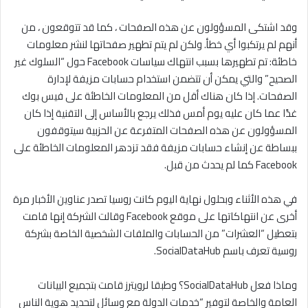
وقد اشتكى المسؤولون عن هذه الصفحات ، كما قد تتوقعون ، من
أنهم لم يرتكبوا أي خطأ. ولكن لم يتم تطهير صفحاتها لنشر معلومات
خاطئة: تم تطهيرها بسبب انتهاك سياسات Facebook حول “السلوك غير
الصحيح” والتي يمكن أن تتضمن استخدام حسابات مزيفة لإدارة
الصفحات. إذا كان هناك أقل من المعلومات الخاطئة على فيس بوك
غدًا عما كان عليه يوم أمس فذلك يرجع بالأساس إلى التقنية إذا كان
المسؤولون عن هذه الصفحات المتفرعة عن الحزبية سيتوقفون
ببساطة عن إنشاء حسابات مزيفة فقد تزدهر المعلومات الخاطئة على
Facebook كما لم يحدث من قبل.
في هذه الأثناء وبحلول نهاية اليوم كانت روسيا تصدر عناوين الأخبار مرة
أخرى عن انتهاكاتها على موقع Facebook وقالت الشركة إنها قامت
بتعطيل “العشرات” من الحسابات والملفات الشخصية الخاصة بشركة
روسية تعرف باسم SocialDataHub.
وماذا فعل SocialDataHub؟ وطبقا لرويترز قامت بتجميع البيانات
العامة والخاصة لتوفير “خدمات الدولة مع وسائل لتحديد هوية الناس