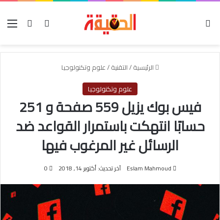
الوضع المظلم
بحث عن
تسجيل الدخو
الق
الرئيسية
/
التقنية
/
علوم وتكنولوجيا
علوم وتكنولوجيا
فيس بوك يزيل 559 صفحة و 251
حسابًا انتهكت باستمرار القواعد ضد
الرسائل غير المرغوب فيها
Eslam Mahmoud
آخر تحديث: أكتوبر 14, 2018
0