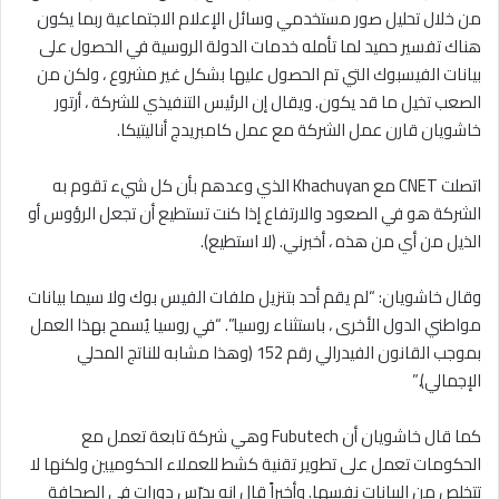
من خلال تحليل صور مستخدمي وسائل الإعلام الاجتماعية ربما يكون
هناك تفسير حميد لما تأمله خدمات الدولة الروسية في الحصول على
بيانات الفيسبوك التي تم الحصول عليها بشكل غير مشروع ، ولكن من
الصعب تخيل ما قد يكون. ويقال إن الرئيس التنفيذي للشركة ، أرتور
خاشويان قارن عمل الشركة مع عمل كامبريدج أناليتيكا.
اتصلت CNET مع Khachuyan الذي وعدهم بأن كل شيء تقوم به
الشركة هو في الصعود والارتفاع إذا كنت تستطيع أن تجعل الرؤوس أو
الذيل من أي من هذه ، أخبرني. (لا استطيع).
وقال خاشويان: “لم يقم أحد بتنزيل ملفات الفيس بوك ولا سيما بيانات
مواطني الدول الأخرى ، باستثناء روسيا”. “في روسيا يُسمح بهذا العمل
بموجب القانون الفيدرالي رقم 152 (وهذا مشابه للناتج المحلي
الإجمالي).”
كما قال خاشويان أن Fubutech وهي شركة تابعة تعمل مع
الحكومات تعمل على تطوير تقنية كشط للعملاء الحكوميين ولكنها لا
تتخلص من البيانات نفسها. وأخيراً قال إنه يدرّس دورات في الصحافة