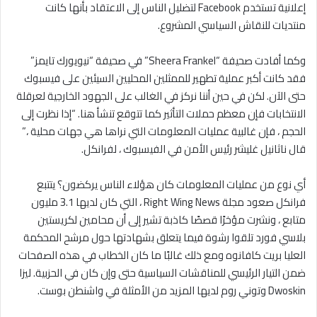
إعلانية تستخدم Facebook لتضليل الناس إلى الاعتقاد بأنها كانت
منتديات للنقاش السياسي المشروع.
وكما أفادت صحيفة “Sheera Frankel” في صحيفة “نيويورك تايمز”
فقد كانت أكبر عملية تطهير للممثلين المحليين السيئين على فيسبوك
حتى الآن. لكن في حين أننا نركز في الغالب على الجهود الخارجية لعرقلة
الانتخابات فإن معظم حملات التأثير كما تتوقع تنشأ هنا. “إذا نظرت إلى
الحجم ، فإن غالبية عمليات المعلومات التي نراها هي جهات محلية ،”
قال ناثانيل غليشر رئيس الأمن في الفيسبوك ، لفرانكل.
أي نوع من عمليات المعلومات كان هؤلاء الناس يركضون؟ يتتبع
فرانكل صعود مجلة Right Wing News ، التي كان لديها 3.1 مليون
متابع ، ونشرت مؤخرًا قصصًا كاذبة تشير إلى أن محامين لكريستين
بلاسي فورد تلقوا رشوة فيما يتعلق بشهادتها حول مرشح المحكمة
العليا بريت كافانوه ومع ذلك غالبًا ما كان الخطاب في هذه الصفحات
ضمن التيار الرئيسي للمناقشات السياسية حتى وإن كان في الحزبية. ليزا
Dwoskin وتوني روم لديها المزيد من الأمثلة في واشنطن بوست.