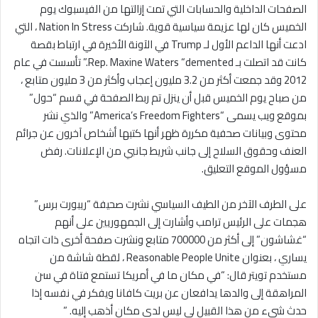
الصفحات الداخلية والحسابات التي تمت إزالتها من الفيسبوك يوم
الخميس كان لها عزيمة سياسية قوية. شاركت Nation In Stress ، التي
ادعت أنها الداعم الأول لـ Trump في الآونة الأخيرة في ارتباط بقصة
كانت قد اتصلت بـ Rep. Maxine Waters “demented.” تأسست في عام
2012 وقد جمعت أكثر من 3.2 مليون إعجاب وأكثر من 3 مليون متابع ،
من صباح يوم الخميس قبل أن ينزل تم ربط الصفحة في قسم “حول”
بموقع ويب يسمى “America’s Freedom Fighters” والذي نشر
محتوى وبيانات صحفية مكررة ظهر أنها كتبها أشخاص آخرون عن جرائم
العنف وحقوق السلاح إلى جانب شريط جانبي من الإعلانات. رفض
مسؤول الموقع التعليق.
على الطرف الآخر من الطيف السياسي نشرت صحيفة “ريبورت برس”
هجمات على الرئيس ترامب وأشارت إلى الجمهوريين على أنهم
“غشاشون” إلى أكثر من 700000 متابع ونشرت صفحة أخرى ذات اتجاه
يساري ، بعنوان Reasonable People Unite ، لقطة شاشة من
مستخدم تويتر قال: “في مكان ما في أمريكا تستمع فتاة في سن
المراهقة إلى والدها يدافعان عن بريت كافانا ويفكر في نفسه إذا
حدث شيء من هذا القبيل لي ليس لدي مكان أذهب إليه. ”