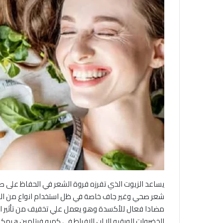
مضادا فعال للأكسدة وهو يعمل علي تخفيف من تأثير اعلي
الخضروات الورقيه الا ان الافراط في كميه فيتامين a يمكن ان تسبب في نتيجه عكسيه وتسبب في تساقط الشعر