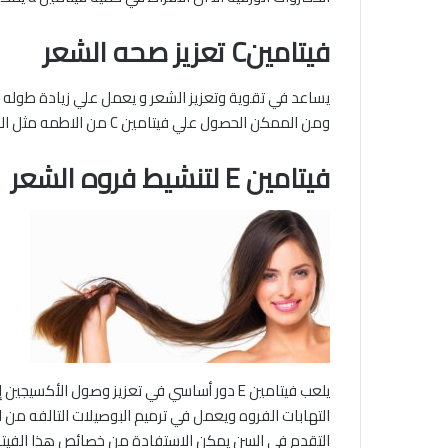
فيتامينC تعزيز صحه الشعر
يساعد في تقوية وتعزيز الشعر و يعمل علي زيادة طوله لا
ومن الممكن الحصول علي فيتامين C من الاطمه مثل الحمضيات والفراولة والبروكليوالفلفل الأحمر والبطاطا الحلوه وبعض الاطعمه الاخرى
فيتامين E لتنشيط فروه الشعر
التقدم في السن يمكن الاستفادة من خصائص هذا الفيتامي