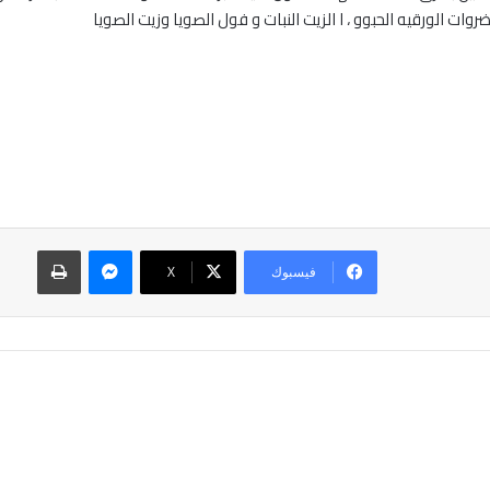
ماسنجر
طباعة
فيسبوك
‫X