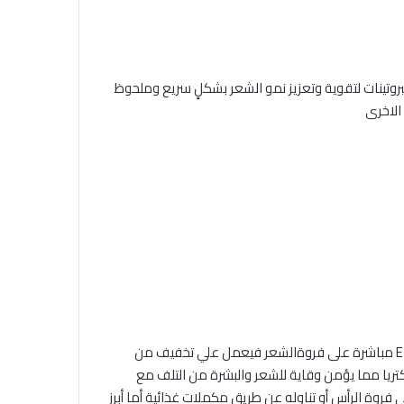
بروتينات لتقوية وتعزيز نمو الشعر بشكلٍ سريع وملحوظ
يلعب فيتامين E دور أساسي في تعزيز وصول الأكسيجين إلى الدم لذلك يساعد في تنشيط دوره الدمويه لشعر أما اذا وضع زيت فيتامين E مباشرة على فروةالشعر فيعمل علي تخفيف من
للأكسدة التي تساهم في محاربة الباكتريا مما يؤمن وقاية للشعر والبشرة من التلف مع
روة الرأس أو تناوله عن طريق مكملات غذائية أما أبرز