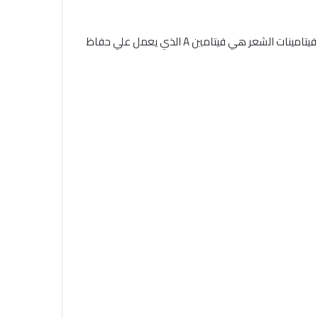
من ومن أهم الفيتامينات والمعادن المفيدة للشعر والتي تعمل علي تعزيز والتقويه الشعر وتقضي علي التساقط والهيشان من اهم فيتامينات الشعر هي فيتامين A الذي يعمل علي حفاظ