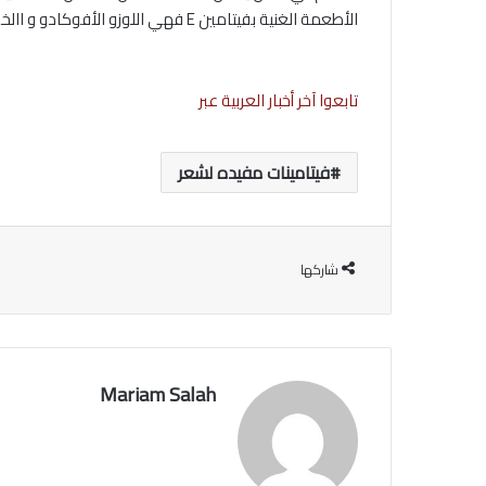
الأطعمة الغنية بفيتامين E فهي اللوزو الأفوكادو و االخضروات الورقيه الحبوو ، ا الزيت النبات و فول الصويا وزيت الصويا
تابعوا آخر أخبار العربية عبر
فيتامينات مفيده لشعر
شاركها
Mariam Salah