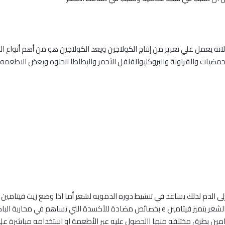
نه يعمل علي تعزيز من إنتاج الكولاجين ويعد الكولاجين هو من أهم أنواع ال
التهابات الفروه ويعمل في ترميم البوصيلات التالفه من الشعر يتميز فيتامين e بخصائص مضادة 
ن بطرق مختلفه منها االحصول عليه عبر الأطعمة او استخدامه مباشرة على ف