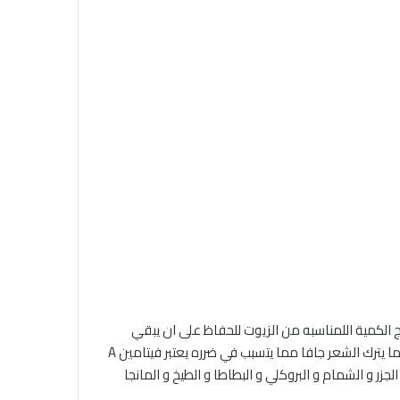
ي الحفاظ على صحة الشعر حمايه الشعر من الجفاف كما ان يساهم فيتامين A في تقويه إنتاج الكمية اللمناسبه من الزيوت للحفاظ على ان يبقي
شعر صحي وغير جاف خاصة في ظل استخدام انواع من الشامبو القويه التي تترك الشعر نظيفا لكنها تزيل أيضا الزيوت المفيده لشعر مما يترك الشعر جافا مما يتسبب في ضرره يعتبر فيتامين A
و الشمام و البروكلي و البطاطا و الطيخ و المانجا