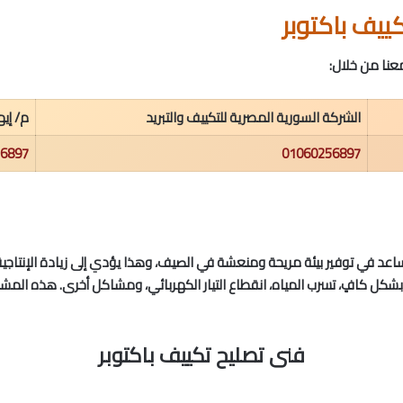
ييف باكتوبر
عنا من خلال:
الشركة السورية المصرية للتكييف والتبريد
م/ إي
6897
01060256897
هي تساعد في توفير بيئة مريحة ومنعشة في الصيف، وهذا يؤدي إلى زيادة الإنتا
 بشكل كافٍ، تسرب المياه، انقطاع التيار الكهربائي، ومشاكل أخرى. هذه المشاك
فنى تصليح تكييف باكتوبر