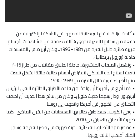
• أتاحت وزارة الدفاع البريطانية للجمهور في الشبكة الإلكترونية عن
دفعة من سجلتها السرية تحوي 4 آلاف صفحة عن مشاهدات لأجسام
غريبة طائرة خلال الفترة من 1981- 1996.. وكان أبرز مافى المستندات
حادثة (روزويل بريطانيا).
• وتشمل الملفات المنشورة.. حادثة انطلاق مقاتلات من طراز f-16
تابعة لسلاح الجو البلجيكي لاعتراض أجسام طائرة مثلثة الشكل تنبعث
منها أضواء قوية خلال الفترة من 1989-1990.
• كما أذيع فى أمريكا أن واحدًا من قادة الأطباق الطائرة التقى الرئيس
أيزنهاور.. ودار بينهما حديث طويل.. وكان من نتائج هذا الحديث أن اختفت
الأطباق عن الظهور فى أمريكا واتجهت إلى روسيا.
• وفى الكويت.. هبط طبق طائر بها السبعينيات من القرن الماضى.. كما
ظهرت الأطباق بالعراق فى2010.
• ومصر مهد الأطباق الفضائية.. حيث ظهرت فى مصر القديمة وسجل
الملك أمنحتب الثالث رؤيتها.