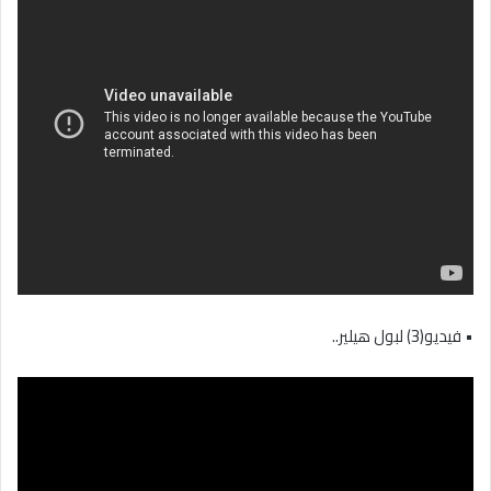
• فيديو(3) لبول هيلير..