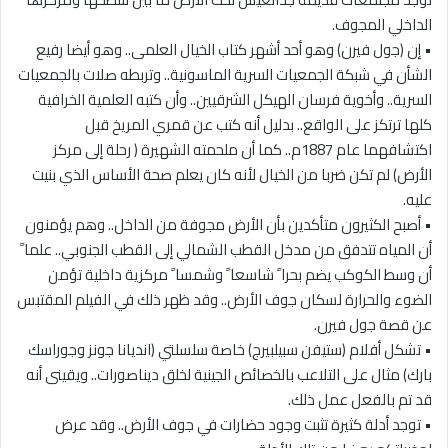
الداخلي المجوف.
• إن (جول فيرن) وهو أحد أشهر كتاب الخيال العلمى.. وهو أيضا رفيع
الشأن في شبكة الجمعيات السرية الماسونية.. وتربطه صلات بالجمعيات
السرية.. وأخوية فرسان الهيكل الشرقيين.. وأن كتبه العلمية الخرافية
كلها ترتكز على الواقع.. بدليل أنه كتب عن قمري المريخ قبل
اكتشافهما عام 1887م.. كما أن ملحمته الشهيرة ( رحلة إلى مركز
الأرض) لم تكن ضربا من الخيال لأنه كان يعلم صحة الأساس الذي بنيت
عليه.
• أصبح الكثيرون متأكدين بأن الأرض مجوفة من الداخل.. وهم يؤمنون
أن المياه تتدفق من مدخل القطب الشمالي إلى القطب الجنوبي.. علما ً
أن وسط الكوكب يضم بحرا ً شاسعا ً وشمسا ً مركزية داخلية تؤمن
الضوء والحرارة لسكان جوف الأرض.. وقد ظهر ذلك في الفيلم المقتبس
عن قصة جول فيرن.
• تشكل أفلام (ستيفن سبيلبيرج) خاصة سلسلتي (انديانا جونز وجوراسك
بارك) مثال على التلاعب بالخصائص الجينية لخلق ديناصورات.. ويقينى أنه
قد تم بالفعل عمل ذلك.
• توجد أدلة كثيرة تثبت وجود حضارات في جوف الأرض.. وقد عرض