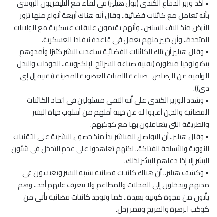
• أكد وزير الدفاع الكندى (بول هيلير) فى لقاء مع التليفزيون الروسى
بأنه تعامل مع كائنات فضائية.. وقال أنه هناك أربعة أنواع منها تزور
الأرض منذ آلاف السنين.. وأنهم يقيمون علاقات عسكرية مع الولايات
المتحدة.. وأن خبير منهم يعمل فى قاعدة نيفادا العسكرية.
• وقال هيلير أن تلك الكائنات الفضائية ساعدت البشر كثيرًا وأمدوهم
بتكنولوجيا متطورة (تقنية صناعة الشرائح الإلكترونية.. الخوذات والبدل
الواقية من الرصاص.. صناعة اللمبات العضوية المضيئة (تقنية إل إى
دى)).
• وشدد الوزير الكندى على أنه التقى مسئولين فى اتحاد الكائنات
الفضائية والذين أعربوا له عن خيبة أملهم من أسلوب حياة البشر
والطريقة التى يتعاملون بها مع كوكبهم.
• وقال هيلير.. أن التواصل المباشر بدأ منذ حصول البشرية على التقنيات
النووية والأسلحة الفتاكة.. لكنهم تعاهدوا على عدم التدخل فى شئون
البشر إلا إذا دعاهم البشر لذلك.
• وكشف هيلير.. أن هناك كائنات فضائية تشبه البشر ويعيشون فى
مدنهم ويدخلون إلى المحلات والمطاعم ولا يتعرف عليهم أحد.. وهم
يأتون من فجوة كونية بعيدة.. كما وتوجد كائنات فضائية تأتى من
كوكب الزهرة والمريخ وقمر زحل.