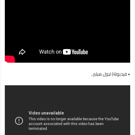
• فيديو(4) لبول هيلير..