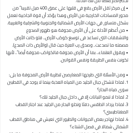
لحضراتكم بعضا من تلك الأدلة.
• إن مركز ثقل الأرض يقع في قلبها علي عمق 400 ميل تقريبا ً من
محور المساحات الخارجية من الأرض وهذا يؤكد أن قوة الجاذبية تعمل
بشكل متساو ٍ في جهات الأرض الشمالية والجنوبية والشرقية والغربية.
• من أعظم الأدلة على أن الأرض مجوفة هو ظهور الصدوع
والتشققات التى تساعد فى توسع كوكب الأرض.. فلو كانت الأرض
مصمته ما تصدعت.. وصدق رب العزة حيث قال (والأرض ذات الصدع).
• ويقول العلماء.. بما أن الأرض مجوفة فالكواكب مجوفة أيضا ً.. لأنها
تكونت بنفس الطريقة ونفس القوانين.
• ومن الأسئلة التي طرحها المعارضين لنظرية الأرض المجوفة ما يلى:
1. لماذا تتشكل جبال الجليد من المياه العذبة بينما لا يوجد في القطبين
سوى مياه البحار؟
2. لماذا لا تنمو النباتات إلا في داخل جبال الجليد تلك؟
3. لماذا يزداد الطقس دفئا وتخلو البحار من الجليد عند اجتاز القطب
المغناطيسي؟
4. لماذا تهاجر بعض الحيوانات والطيور التي تعيش في مناطق القطب
الشمالي شمالا في فصل الشتاء؟