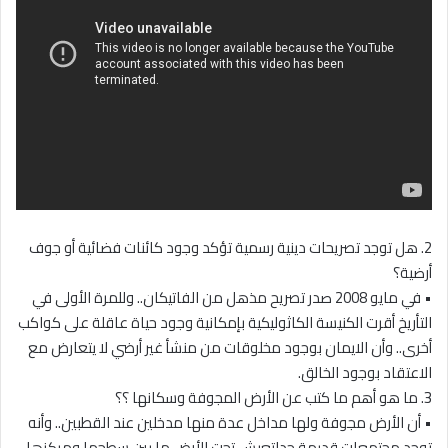
2. هل توجد تصريحات دينية رسمية تؤكد وجود كائنات فضائية أو جوف
أرضية؟
• في مايو 2008 صدر تصريح مذهل من الفاتيكان.. وللمرة الأولى في
التأريخ أقرت الكنيسة الكاثوليكية بإمكانية وجود حياة عاقلة على كواكب
أخرى.. وأن الايمان بوجود مخلوقات من منشأ غير أرضي لا يتعارض مع
الاعتقاد بوجود الخالق.
3. ما هو أهم ما كتب عن الأرض المجوفة وسكانها ؟؟
• أن الأرض مجوفة ولها مداخل عدة منها مدخلين عند القطبين.. وأنه
توجد مجتمعات قديمة جداتعيش تحت الأرض ما بين سطحها ومركزها