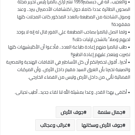
• والعجيب.. أنه في ديسمبر1959 نشر (راي بالمر) رئيس تحرير مجلة
الصحون الطائرة عددا كاملا حول اكتشافات الأدميرال بيرد.. وعند
وصول الشاحنة من المطبعة بالعدد المذكور كانت المجلات كلها
مفقودة!!
• ولما اتصل (بالمر) بصاحب المطبعة علي الفور قال له إنه لا يوجد
لديهم وصلا ً بالشحن لإثبات ذلك!!
• طلب (بالمر) منهم إعادة طباعة العدد.. فأدعوا أن الأكليشيهات كلها
تضررت ويتعذر عليهم إعادة الطبع!!
• أخيرا.. أقول لحضراتكم أن كل الأساطير في الثقافات الهندية والمصرية
والصينية تخبرنا بأن العرق السيد مقيم داخل الأرض.. وأن المركبات
الفضائية تأتي من داخل الأرض وليس من الفضاء الخارجي.
• أكتفى بهذا القدر.. وغدا بمشيئة الله لنا لقاء جديد.. أطيب تحياتى.
جمال سلامة
جوف الأرض
جوف الأرض وسكانها
غرائب وعجائب