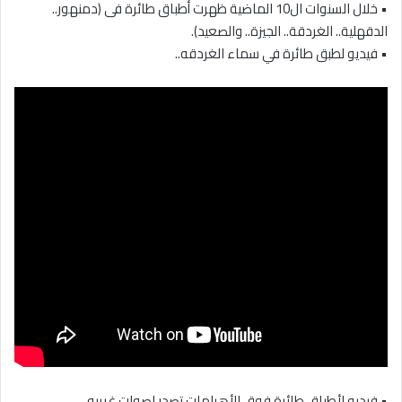
• خلال السنوات ال10 الماضية ظهرت أطباق طائرة فى (دمنهور..
الدقهلية.. الغردقة.. الجيزة.. والصعيد).
• فيديو لطبق طائرة في سماء الغردقه..
• فيديو لأطباق طائرة فوق الأهرامات تصدر اصوات غريبه..