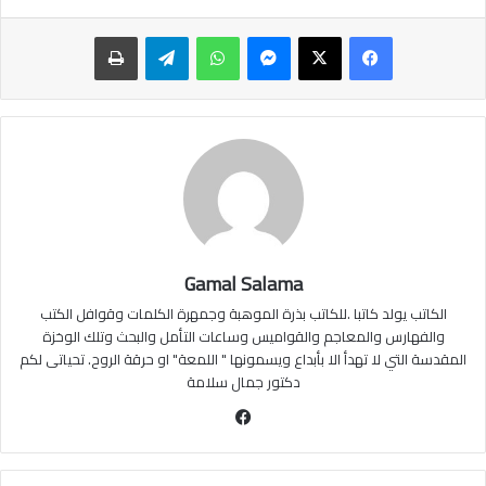
ماسنجر
واتساب
تيلقرام
طباعة
Gamal Salama
الكاتب يولد كاتبا .للكاتب بذرة الموهبة وجمهرة الكلمات وقوافل الكتب
والفهارس والمعاجم والقواميس وساعات التأمل والبحث وتلك الوخزة
المقدسة التي لا تهدأ الا بأبداع ويسمونها " اللمعة" او حرقة الروح. تحياتى لكم
دكتور جمال سلامة
فيسبوك