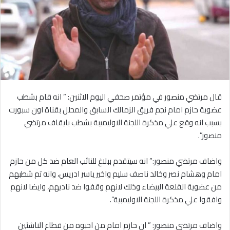
قال مرتضي منصور في مؤتمر صحفي اليوم الاثنين: ” انه قام بشطب
عضوية حازم امام نجم فريق الزمالك السابق والمحلل بقناة اون سبورت
بسبب انه وقع علي مذكرة اللجنة الاوليميبة بشطب بايقاف مرتضي
منصور”.
واضاف مرتضي منصور:” انه سيتقدم ببلاغ للنائب العام ضد كل من حازم
امام وهشام نصر وخالد ناصف سليم واخير ياسر ادريس، وانه تم شطبهم
من عضوية القلعة البيضاء وذلك لانهم وقفوا ضد ناديهم، وايضا لانهم
وافقوا علي مذكرة اللجنة الاوليمبية”.
واضاف مرتضي منصور: ” ان حازم امام من احبوه من قطاع الناشئين